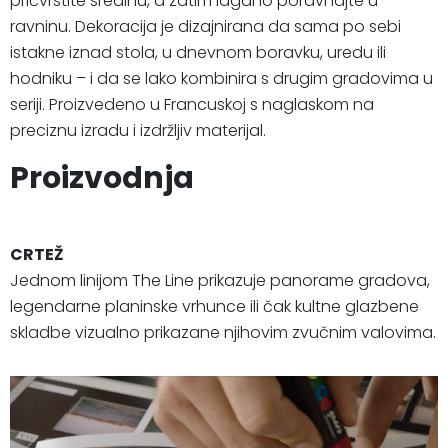
pričvrstite sredinu, a zatim lagano poravnajte u
ravninu. Dekoracija je dizajnirana da sama po sebi
istakne iznad stola, u dnevnom boravku, uredu ili
hodniku – i da se lako kombinira s drugim gradovima u
seriji. Proizvedeno u Francuskoj s naglaskom na
preciznu izradu i izdržljiv materijal.
Proizvodnja
CRTEŽ
Jednom linijom The Line prikazuje panorame gradova,
legendarne planinske vrhunce ili čak kultne glazbene
skladbe vizualno prikazane njihovim zvučnim valovima.