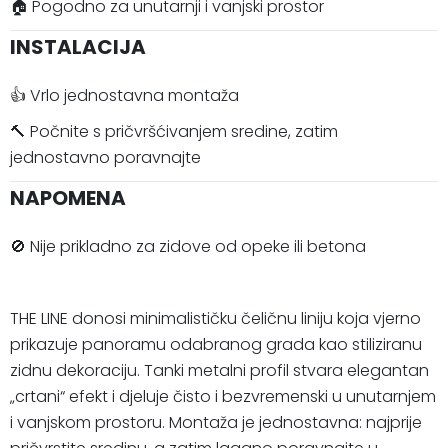
🏠 Pogodno za unutarnji i vanjski prostor
INSTALACIJA
👍 Vrlo jednostavna montaža
🔨 Počnite s pričvršćivanjem sredine, zatim
jednostavno poravnajte
NAPOMENA
🚫 Nije prikladno za zidove od opeke ili betona
THE LINE donosi minimalističku čeličnu liniju koja vjerno
prikazuje panoramu odabranog grada kao stiliziranu
zidnu dekoraciju. Tanki metalni profil stvara elegantan
„crtani“ efekt i djeluje čisto i bezvremenski u unutarnjem
i vanjskom prostoru. Montaža je jednostavna: najprije