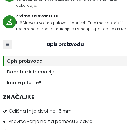
dekoracije.
Živimo za avanturu
U 68travelu volimo putovati i otkrivati. Trudimo se koristiti
reciklirane prirodne materijale i smanjiti upotrebu plastike.
Opis proizvoda
Opis proizvoda
Dodatne informacije
Imate pitanje?
ZNAČAJKE
📏 Čelična linija debljine 1,5 mm
🔩 Pričvršćivanje na zid pomoću 3 čavla