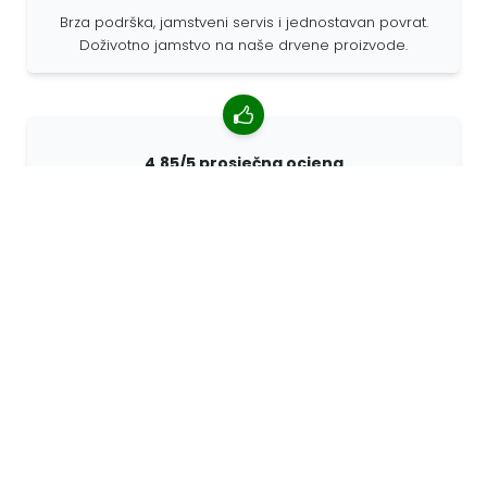
Brza podrška, jamstveni servis i jednostavan povrat.
Doživotno jamstvo na naše drvene proizvode.
4,85/5 prosječna ocjena
Više od 7400 recenzija kupaca iz cijelog svijeta. 98%
kupaca nas preporučuje.
Personalizirane narudžbe
68travel je originalni proizvođač, što znači da možemo
brzo izraditi individualne narudžbe prema vašim
željama.