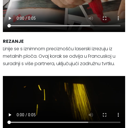
REZANJE
Linije se s iznimnom preciznošću laserski izrezuju iz
metalnih ploča. Ovaj korak se odvija u Francuskoj u
suradnji s više partnera, uključujući zadružnu tvrtku.