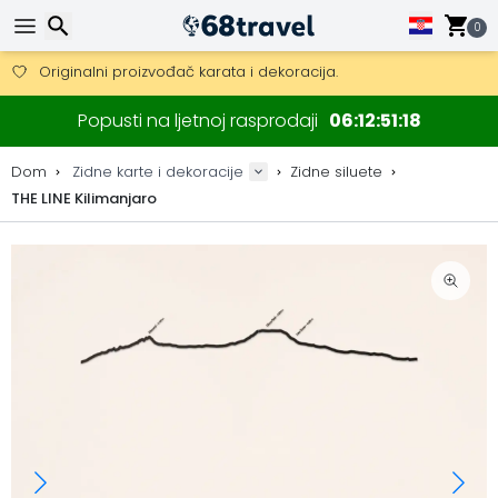
Besplatna dostava za narudžbe iznad 149 €.
Mogućnost slanja DHL Expressom (dostava unutar 24 sata)
0
30 dana za povrat, 90 dana za drvene karte i dekoracije.
Originalni proizvođač karata i dekoracija.
Traži
Popusti na ljetnoj rasprodaji
06
12
51
18
Dom
Zidne karte i dekoracije
Zidne siluete
THE LINE Kilimanjaro
Traži