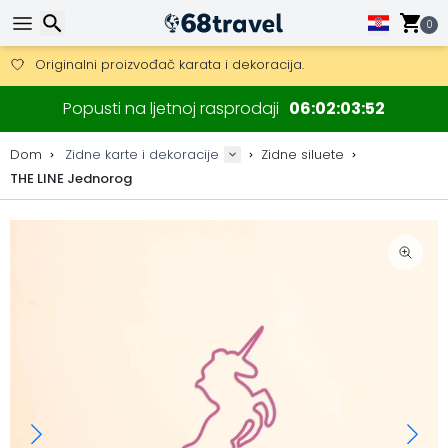
Besplatna dostava za narudžbe iznad 149 €.
Mogućnost slanja DHL Expressom (dostava unutar 24 sata)
0
30 dana za povrat, 90 dana za drvene karte i dekoracije.
Originalni proizvođač karata i dekoracija.
Traži
Popusti na ljetnoj rasprodaji
06
02
03
51
Dom
Zidne karte i dekoracije
Zidne siluete
THE LINE Jednorog
Traži