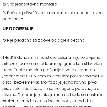
👍 Vrlo jednostavna montaža
🔨 Počnite pričvršćivanjem sredine, zatim jednostavno
poravnajte
UPOZORENJE
🚫 Nije prikladno za zidove od cigle ili betona
THE LINE donosi minimalističku čeličnu liniju koja vjerno
prikazuje panoramu odabranog grada kao stilski zidni
ukras. Tanka metalna profilacija stvara elegantan
„crtan“ efekt i u unutarnjim i vanjskim prostorima djeluje
čisto i bezvremenski. Montaža je jednostavna: prvo
pričvrstite središte, zatim samo lagano poravnajte u
ravninu. Dekoracija je dizajnirana da bude samostalno
istaknuta iznad stola, u dnevnoj sobi, u uredu ili u