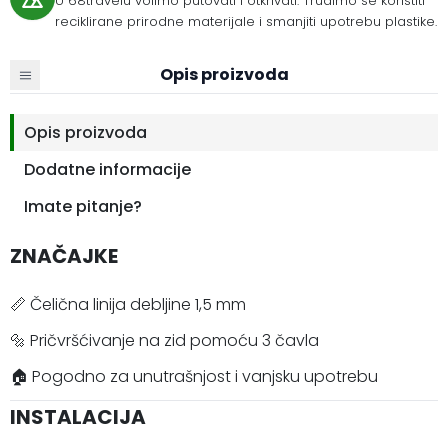
U 68travelu volimo putovati i otkrivati. Trudimo se koristiti
reciklirane prirodne materijale i smanjiti upotrebu plastike.
Opis proizvoda
Opis proizvoda
Dodatne informacije
Imate pitanje?
ZNAČAJKE
📏 Čelična linija debljine 1,5 mm
🔩 Pričvršćivanje na zid pomoću 3 čavla
🏠 Pogodno za unutrašnjost i vanjsku upotrebu
INSTALACIJA