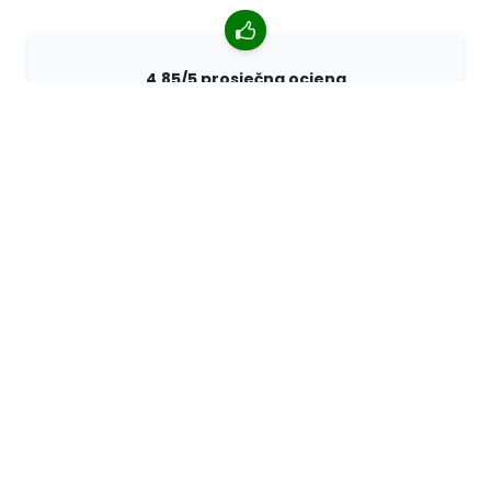
4,85/5 prosječna ocjena
Više od 7400 recenzija kupaca iz cijelog svijeta. 98%
kupaca nas preporučuje.
Personalizirane narudžbe
68travel je originalni proizvođač, što znači da možemo
brzo izraditi individualne narudžbe prema vašim
željama.
Živimo za avanturu
U 68travelu volimo putovati i otkrivati. Trudimo se