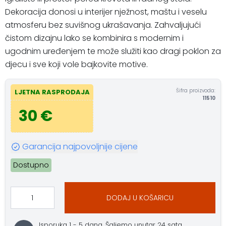
Dekoracija donosi u interijer nježnost, maštu i veselu
atmosferu bez suvišnog ukrašavanja. Zahvaljujući
čistom dizajnu lako se kombinira s modernim i
ugodnim uređenjem te može služiti kao dragi poklon za
djecu i sve koji vole bajkovite motive.
Šifra proizvoda:
LJETNA RASPRODAJA
11510
30 €
Garancija najpovoljnije cijene
Dostupno
DODAJ U KOŠARICU
Isporuka 1 - 5 dana. Šaljemo unutar 24 sata.