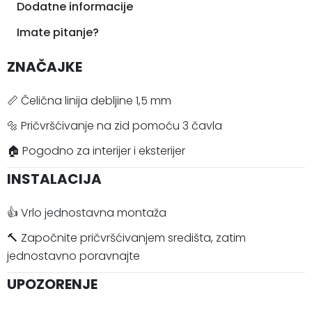
Dodatne informacije
Imate pitanje?
ZNAČAJKE
📏 Čelična linija debljine 1,5 mm
🔩 Pričvršćivanje na zid pomoću 3 čavla
🏠 Pogodno za interijer i eksterijer
INSTALACIJA
👍 Vrlo jednostavna montaža
🔨 Započnite pričvršćivanjem središta, zatim
jednostavno poravnajte
UPOZORENJE