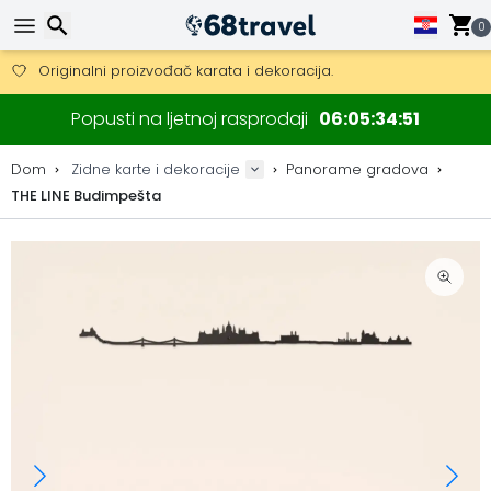
Besplatna dostava za narudžbe iznad 149 €.
Mogućnost slanja DHL Expressom (dostava unutar 24 sata)
0
30 dana za povrat, 90 dana za drvene karte i dekoracije.
Originalni proizvođač karata i dekoracija.
Traži
Popusti na ljetnoj rasprodaji
06
05
34
50
Dom
Zidne karte i dekoracije
Panorame gradova
THE LINE Budimpešta
Traži