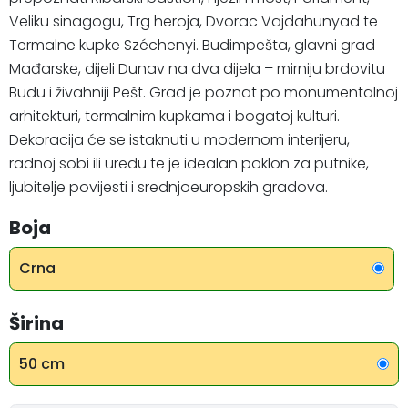
Veliku sinagogu, Trg heroja, Dvorac Vajdahunyad te
Termalne kupke Széchenyi. Budimpešta, glavni grad
Mađarske, dijeli Dunav na dva dijela – mirniju brdovitu
Budu i živahniji Pešt. Grad je poznat po monumentalnoj
arhitekturi, termalnim kupkama i bogatoj kulturi.
Dekoracija će se istaknuti u modernom interijeru,
radnoj sobi ili uredu te je idealan poklon za putnike,
ljubitelje povijesti i srednjoeuropskih gradova.
Boja
Crna
Širina
50 cm