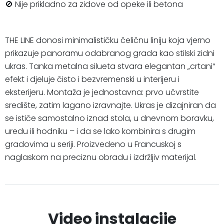
🚫 Nije prikladno za zidove od opeke ili betona
THE LINE donosi minimalističku čeličnu liniju koja vjerno
prikazuje panoramu odabranog grada kao stilski zidni
ukras. Tanka metalna silueta stvara elegantan „crtani“
efekt i djeluje čisto i bezvremenski u interijeru i
eksterijeru. Montaža je jednostavna: prvo učvrstite
središte, zatim lagano izravnajte. Ukras je dizajniran da
se ističe samostalno iznad stola, u dnevnom boravku,
uredu ili hodniku – i da se lako kombinira s drugim
gradovima u seriji. Proizvedeno u Francuskoj s
naglaskom na preciznu obradu i izdržljiv materijal.
Video instalacije