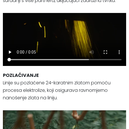
suradnji s više partnera, uključujući zadružnu tvrtku.
POZLAĆIVANJE
Linije su pozlaćene 24-karatnim zlatom pomoću
procesa elektrolize, koji osigurava ravnomjerno
nanošenje zlata na liniju.