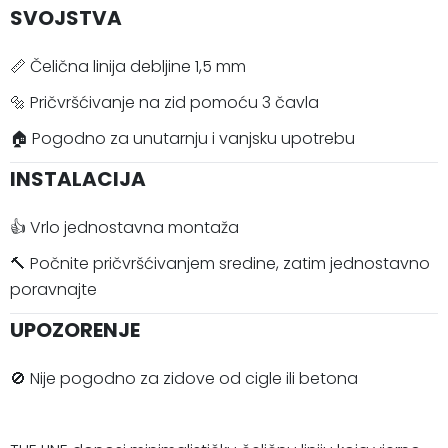
SVOJSTVA
📏 Čelična linija debljine 1,5 mm
🔩 Pričvršćivanje na zid pomoću 3 čavla
🏠 Pogodno za unutarnju i vanjsku upotrebu
INSTALACIJA
👍 Vrlo jednostavna montaža
🔨 Počnite pričvršćivanjem sredine, zatim jednostavno
poravnajte
UPOZORENJE
🚫 Nije pogodno za zidove od cigle ili betona