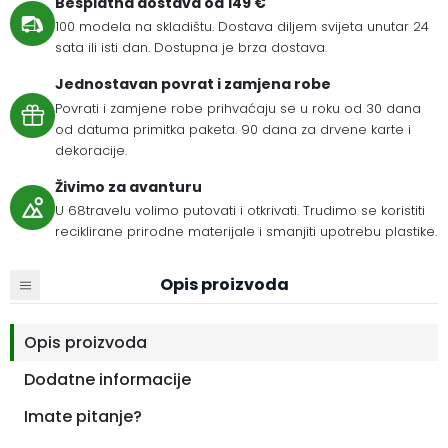
Besplatna dostava od 149 €
100 modela na skladištu. Dostava diljem svijeta unutar 24
sata ili isti dan. Dostupna je brza dostava.
Jednostavan povrat i zamjena robe
Povrati i zamjene robe prihvaćaju se u roku od 30 dana
od datuma primitka paketa. 90 dana za drvene karte i
dekoracije.
Živimo za avanturu
U 68travelu volimo putovati i otkrivati. Trudimo se koristiti
reciklirane prirodne materijale i smanjiti upotrebu plastike.
Opis proizvoda
Opis proizvoda
Dodatne informacije
Imate pitanje?