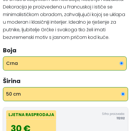
Dekoracija je proizvedena u Francuskoj i ističe se
minimalističkom obradom, zahvaljujući kojoj se uklapa
u moderan i klasičniji interijer. Idealno je rješenje za
putnike, ljubitelje Grčke i svakoga tko želi imati
bezvremenski motiv s jasnom pričom kod kuće.
Boja
Crna
Širina
50 cm
Šifra proizvoda:
LJETNA RASPRODAJA
11202
30 €