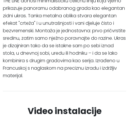
THE LINE donosi minimalističku čeličnu liniju koja vjerno
prikazuje panoramu odabranog grada kao elegantan
zidni ukras. Tanka metalna oblika stvara elegantan
efekat "crteža" i u unutrašnjosti i vani djeluje čisto i
bezvremenski. Montaža je jednostavna: prvo pričvrstite
sredinu, zatim samo nježno poravnajte do razine. Ukras
je dizajniran tako da se istakne sam po sebi iznad
stola, u dnevnoj sobi, uredu ili hodniku – i da se lako
kombinira s drugim gradovima kao serija. Izrađeno u
Francuskoj s naglaskom na preciznu izradu i izdržljiv
materijal.
Video instalacije