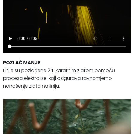
POZLAĆIVANJE
Linije su pozlaćene 24-karatnim zlatom pomoću
procesa elektrolize, koji osigurava ravnomjerno
nanošenje zlata na liniju.