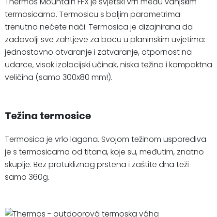
Thermos Mountain FFX je svjetski vrh među vanjskim
termosicama. Termosicu s boljim parametrima
trenutno nećete naći. Termosica je dizajnirana da
zadovolji sve zahtjeve za bocu u planinskim uvjetima:
jednostavno otvaranje i zatvaranje, otpornost na
udarce, visok izolacijski učinak, niska težina i kompaktna
veličina (samo 300x80 mm!).
Težina termosice
Termosica je vrlo lagana. Svojom težinom usporediva
je s termosicama od titana, koje su, međutim, znatno
skuplje. Bez protukliznog prstena i zaštite dna teži
samo 360g.