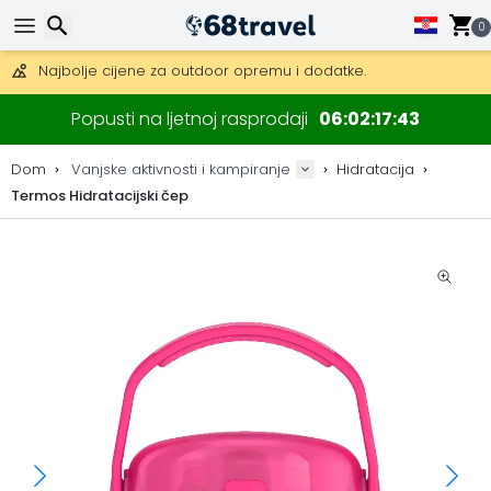
Besplatna dostava za narudžbe iznad 149 €.
0
Mogućnost slanja DHL Expressom (dostava unutar 24 sata)
30 dana za povrat, 90 dana za drvene karte i dekoracije.
Najbolje cijene za outdoor opremu i dodatke.
Traži
Popusti na ljetnoj rasprodaji
06
02
17
42
Dom
Vanjske aktivnosti i kampiranje
Hidratacija
Termos Hidratacijski čep
Traži