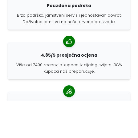
Pouzdana podrška
Brza podrška, jamstveni servis i jednostavan povrat.
Doživotno jamstvo na naše drvene proizvode.
4,85/5 prosječna ocjena
Više od 7400 recenzija kupaca iz cijelog svijeta. 98%
kupaca nas preporučuje.
Personalizirane narudžbe
68travel je originalni proizvođač, što znači da možemo
brzo izraditi individualne narudžbe prema vašim
željama.