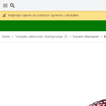
Besplatna dostava za narudžbe iznad 149 €.
Mogućnost slanja DHL Expressom (dostava unutar 24 sata)
30 dana za povrat, 90 dana za drvene karte i dekoracije.
Najbolje cijene za outdoor opremu i dodatke.
Traži
Dom
Vanjske aktivnosti i kampiranje
Vuneni džemperi
S