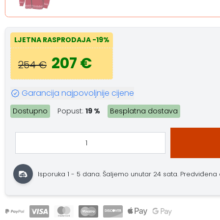
LJETNA RASPRODAJA
-19%
207 €
254 €
Garancija najpovoljnije cijene
Dostupno
Popust:
19 %
Besplatna dostava
Isporuka 1 - 5 dana.
Šaljemo unutar 24 sata.
Predviđena do