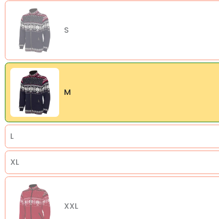
S
M
L
XL
XXL