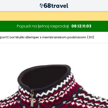
Popusti na ljetnoj rasprodaji
06
12
11
01
portCool Muški džemper s membranskom podstavom (311)
Traži