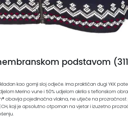
 membranskom podstavom (311
kladan kao gornji sloj odjeće. Ima praktičan dugi YKK pate
udjelom Merino vune i 50% udjelom akrila s teflonskom obr
® obavija pojedinačna vlakna, ne utječe na prozračnost ple
 koji je apsolutno otpornan na vjetar i izuzetno prozrača
ošenju.