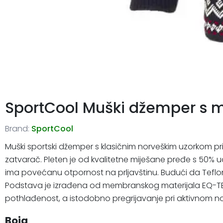
SportCool Muški džemper s
Brand:
SportCool
Muški sportski džemper s klasičnim norveškim uzorkom pri
zatvarač. Pleten je od kvalitetne miješane pređe s 50% 
ima povećanu otpornost na prljavštinu. Budući da Teflon
Podstava je izrađena od membranskog materijala EQ-TECH,
pothlađenost, a istodobno pregrijavanje pri aktivnom n
Boja