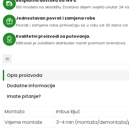
Besplatna dostava od 149 €
100 modela na skladištu. Dostava diljem svijeta unutar 24 sat
Jednostavan povrat i zamjena robe
Povrati i zamjene robe prihvaćaju se u roku od 30 dana od 
Kvalitetni proizvodi za putovanja.
68travel je ovlašteni distributer raznih premium brendova.
Opis proizvoda
Dodatne informacije
Imate pitanje?
Montaža
Imbus ključ
Vrijeme montaže
3–4 min (montaža/demontaža/pr