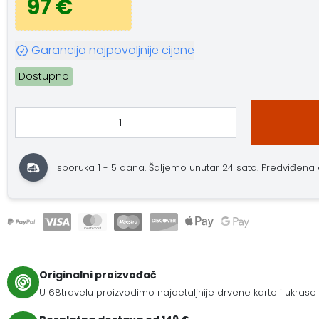
97 €
Garancija najpovoljnije cijene
Dostupno
Isporuka 1 - 5 dana. Šaljemo unutar 24 sata. Predviđena do
Originalni proizvođač
U 68travelu proizvodimo najdetaljnije drvene karte i ukrase