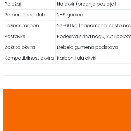
Položaj
Na okvir (prednja pozicija)
Preporučena dob
2–5 godina
Težinski raspon
27–60 kg (napomena: često nave
Postavke
Podesiva širina nogu, kut i polož
Zaštita okvira
Debela gumena podstava
Kompatibilnost okvira
Karbon i alu okviri