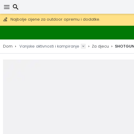
Besplatna dostava za narudžbe iznad 149 €.
Mogućnost slanja DHL Expressom (dostava unutar 24 sata)
30 dana za povrat, 90 dana za drvene karte i dekoracije.
Traži
Najbolje cijene za outdoor opremu i dodatke.
Dom
Vanjske aktivnosti i kampiranje
Za djecu
SHOTGUN 