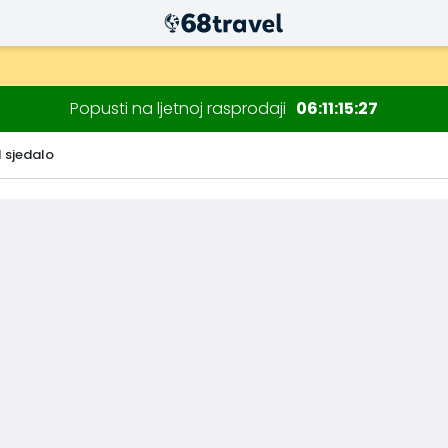
Popusti na ljetnoj rasprodaji
06
11
15
26
sjedalo
Traži