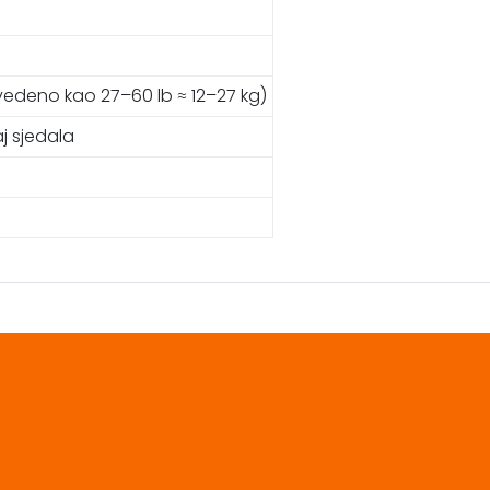
deno kao 27–60 lb ≈ 12–27 kg)
aj sjedala