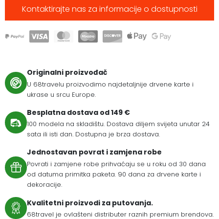
Kontaktirajte nas za informacije o dostupnosti
Originalni proizvođač
U 68travelu proizvodimo najdetaljnije drvene karte i
ukrase u srcu Europe.
Besplatna dostava od 149 €
100 modela na skladištu. Dostava diljem svijeta unutar 24
sata ili isti dan. Dostupna je brza dostava.
Jednostavan povrat i zamjena robe
Povrati i zamjene robe prihvaćaju se u roku od 30 dana
od datuma primitka paketa. 90 dana za drvene karte i
dekoracije.
Kvalitetni proizvodi za putovanja.
68travel je ovlašteni distributer raznih premium brendova.