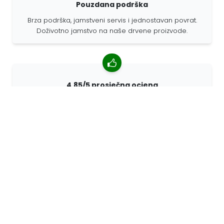
Pouzdana podrška
Brza podrška, jamstveni servis i jednostavan povrat.
Doživotno jamstvo na naše drvene proizvode.
4,85/5 prosječna ocjena
Više od 7400 recenzija kupaca iz cijelog svijeta. 98%
kupaca nas preporučuje.
Personalizirane narudžbe
68travel je originalni proizvođač, što znači da možemo
brzo izraditi individualne narudžbe prema vašim
željama.