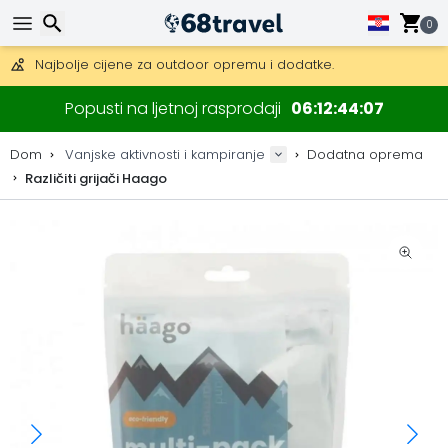
Besplatna dostava za narudžbe iznad 149 €.
Mogućnost slanja DHL Expressom (dostava unutar 24 sata)
0
30 dana za povrat, 90 dana za drvene karte i dekoracije.
Najbolje cijene za outdoor opremu i dodatke.
Traži
Popusti na ljetnoj rasprodaji
06
12
44
07
Dom
Vanjske aktivnosti i kampiranje
Dodatna oprema
Različiti grijači Haago
Traži