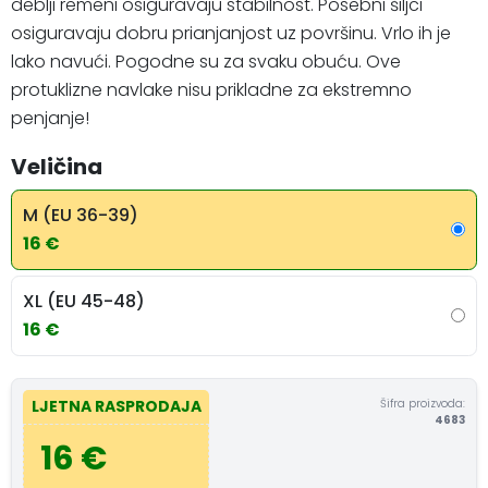
deblji remeni osiguravaju stabilnost. Posebni šiljci
osiguravaju dobru prianjanjost uz površinu. Vrlo ih je
lako navući. Pogodne su za svaku obuću. Ove
protuklizne navlake nisu prikladne za ekstremno
penjanje!
Veličina
M (EU 36-39)
16 €
XL (EU 45-48)
16 €
Šifra proizvoda:
LJETNA RASPRODAJA
4683
16 €