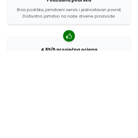
Brza podrška, jamstveni servis i jednostavan povrat.
Doživotno jamstvo na naše drvene proizvode.
4,85/5 prosječna ocjena
Više od 7400 recenzija kupaca iz cijelog svijeta. 98%
kupaca nas preporučuje.
Personalizirane narudžbe
68travel je originalni proizvođač, što znači da možemo
brzo izraditi individualne narudžbe prema vašim
željama.