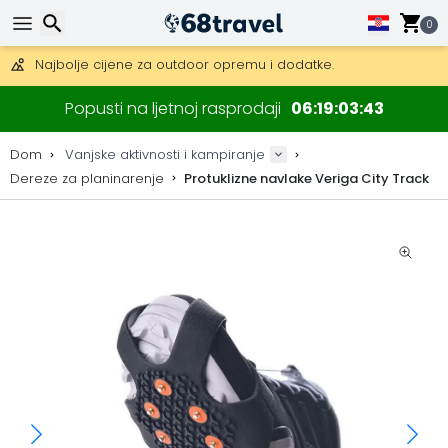
Besplatna dostava za narudžbe iznad 149 €.
Mogućnost slanja DHL Expressom (dostava unutar 24 sata)
0
30 dana za povrat, 90 dana za drvene karte i dekoracije.
Najbolje cijene za outdoor opremu i dodatke.
Traži
Popusti na ljetnoj rasprodaji
06
19
03
43
Dom
Vanjske aktivnosti i kampiranje
Dereze za planinarenje
Protuklizne navlake Veriga City Track
Traži