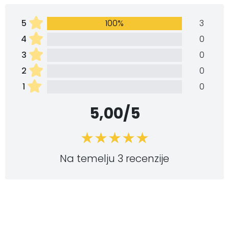
5
100%
3
4
0
3
0
2
0
1
0
5,00/5
Na temelju 3 recenzije