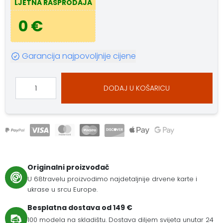
LJETNA RASPRODAJA
0 €
Garancija najpovoljnije cijene
DODAJ U KOŠARICU
Originalni proizvođač
U 68travelu proizvodimo najdetaljnije drvene karte i
ukrase u srcu Europe.
Besplatna dostava od 149 €
100 modela na skladištu. Dostava diljem svijeta unutar 24