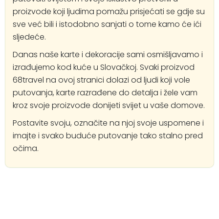
proizvode koji ljudima pomažu prisjećati se gdje su
sve već bili i istodobno sanjati o tome kamo će ići
sljedeće.
Danas naše karte i dekoracije sami osmišljavamo i
izrađujemo kod kuće u Slovačkoj. Svaki proizvod
68travel na ovoj stranici dolazi od ljudi koji vole
putovanja, karte razrađene do detalja i žele vam
kroz svoje proizvode donijeti svijet u vaše domove.
Postavite svoju, označite na njoj svoje uspomene i
imajte i svako buduće putovanje tako stalno pred
očima.