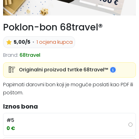
Poklon-bon 68travel®
5,00/5
1 ocjena kupca
Brand:
68travel
Originalni proizvod tvrtke 68travel™️
Papirnati darovni bon koji je moguće poslati kao PDF ili
poštom.
Iznos bona
#5
0 €