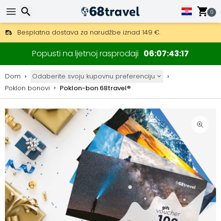
0
Besplatna dostava za narudžbe iznad 149 €.
Mogućnost slanja DHL Expressom (dostava unutar 24 sata)
Traži
30 dana za povrat, 90 dana za drvene karte i dekoracije.
Popusti na ljetnoj rasprodaji
06
07
43
16
Dom
Odaberite svoju kupovnu preferenciju
Poklon bonovi
Poklon-bon 68travel®
Traži