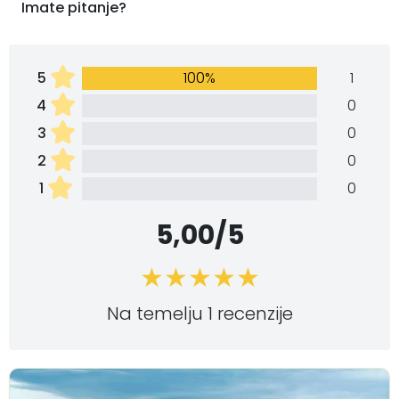
Imate pitanje?
5
100%
1
4
0
3
0
2
0
1
0
5,00/5
Na temelju 1 recenzije