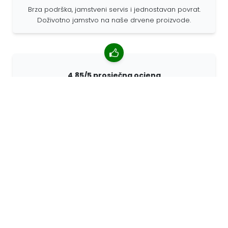
Brza podrška, jamstveni servis i jednostavan povrat.
Doživotno jamstvo na naše drvene proizvode.
4,85/5 prosječna ocjena
Više od 7400 recenzija kupaca iz cijelog svijeta. 98%
kupaca nas preporučuje.
Personalizirane narudžbe
68travel je originalni proizvođač, što znači da možemo
brzo izraditi individualne narudžbe prema vašim
željama.