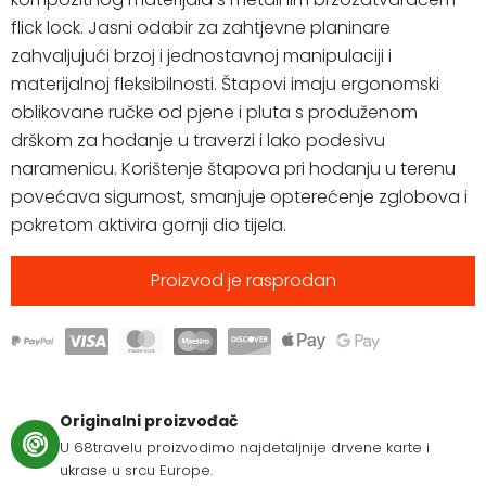
flick lock. Jasni odabir za zahtjevne planinare
zahvaljujući brzoj i jednostavnoj manipulaciji i
materijalnoj fleksibilnosti. Štapovi imaju ergonomski
oblikovane ručke od pjene i pluta s produženom
drškom za hodanje u traverzi i lako podesivu
naramenicu. Korištenje štapova pri hodanju u terenu
povećava sigurnost, smanjuje opterećenje zglobova i
pokretom aktivira gornji dio tijela.
Proizvod je rasprodan
Originalni proizvođač
U 68travelu proizvodimo najdetaljnije drvene karte i
ukrase u srcu Europe.