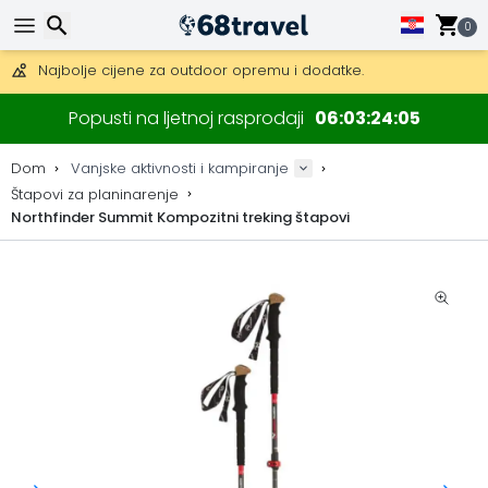
Besplatna dostava za narudžbe iznad 149 €.
Mogućnost slanja DHL Expressom (dostava unutar 24 sata)
0
30 dana za povrat, 90 dana za drvene karte i dekoracije.
Najbolje cijene za outdoor opremu i dodatke.
Traži
Popusti na ljetnoj rasprodaji
06
03
24
05
Dom
Vanjske aktivnosti i kampiranje
Štapovi za planinarenje
Northfinder Summit Kompozitni treking štapovi
Traži