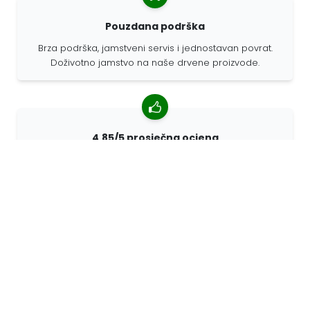
Pouzdana podrška
Brza podrška, jamstveni servis i jednostavan povrat.
Doživotno jamstvo na naše drvene proizvode.
4,85/5 prosječna ocjena
Više od 7400 recenzija kupaca iz cijelog svijeta. 98%
kupaca nas preporučuje.
Personalizirane narudžbe
68travel je originalni proizvođač, što znači da možemo
brzo izraditi individualne narudžbe prema vašim
željama.