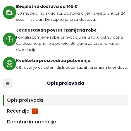
Besplatna dostava od 149 €
100 modela na skladištu. Dostava diljem svijeta unutar 24
sata ili isti dan. Dostupna je brza dostava.
Jednostavan povrat i zamjena robe
Povrati i zamjene robe prihvaćaju se u roku od 30 dana
od datuma primitka paketa. 90 dana za drvene karte i
dekoracije.
Kvalitetni proizvodi za putovanja.
68travel je ovlašteni distributer raznih premium brendova.
Opis proizvoda
Opis proizvoda
Recenzije
1
Dodatne informacije