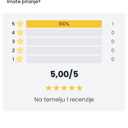
Imate pitanje?
5
100%
1
4
0
3
0
2
0
1
0
5,00/5
Na temelju 1 recenzije