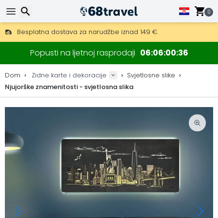
0
Besplatna dostava za narudžbe iznad 149 €.
Mogućnost slanja DHL Expressom (dostava unutar 24 sata)
Traži
30 dana za povrat, 90 dana za drvene karte i dekoracije.
Popusti na ljetnoj rasprodaji
06
06
00
35
Originalni proizvođač karata i dekoracija.
Dom
Zidne karte i dekoracije
Svjetlosne slike
Njujorške znamenitosti - svjetlosna slika
Traži