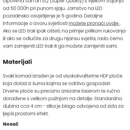
čipovima San'an SQ (Super Quality) s vijekom trajanja
od 50 000h pri punom sjaju. Jamstvo na LED
pozadinsko osvjetljenje je 5 godina. Detaljne
informacije o izvoru svjetlosti
možete pronaći ovdje
.
Ako se LED trak ipak ošteti, na primjer prilikom rukovanja
ili ako se odlučite za drugu nijansu svjetla, rado ćemo
vam zamijeniti LED trak ili ga možete zamijeniti sami.
Materijali
Svaki komad izrađen je od visokokvalitetne HDF ploče
koja dolazi iz šuma kojima se održivo gospodari.
Drvene ploče su precizno izrezane laserom te ručno
dorađene s velikom pažnjom na detalje. Standardna
dubina cca 4 cm - slika je blago odvojena od zida za
ljepši prostorni efekt.
Nosač