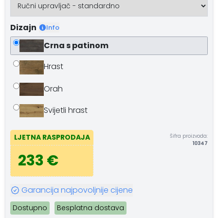
Dizajn
Info
Crna s patinom
Hrast
Orah
Svijetli hrast
Šifra proizvoda:
LJETNA RASPRODAJA
10347
233 €
Garancija najpovoljnije cijene
Dostupno
Besplatna dostava