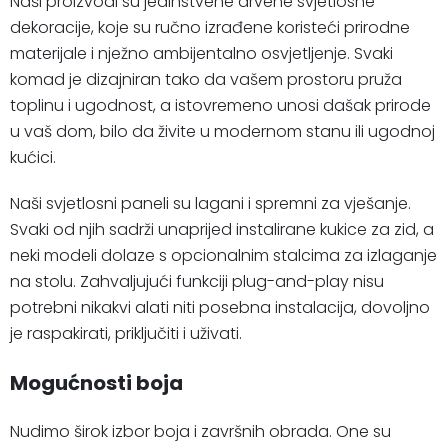
Naši proizvodi su jedinstvene drvene svjetlosne
dekoracije, koje su ručno izrađene koristeći prirodne
materijale i nježno ambijentalno osvjetljenje. Svaki
komad je dizajniran tako da vašem prostoru pruža
toplinu i ugodnost, a istovremeno unosi dašak prirode
u vaš dom, bilo da živite u modernom stanu ili ugodnoj
kućici.
Naši svjetlosni paneli su lagani i spremni za vješanje.
Svaki od njih sadrži unaprijed instalirane kukice za zid, a
neki modeli dolaze s opcionalnim stalcima za izlaganje
na stolu. Zahvaljujući funkciji plug-and-play nisu
potrebni nikakvi alati niti posebna instalacija, dovoljno
je raspakirati, priključiti i uživati.
Mogućnosti boja
Nudimo širok izbor boja i završnih obrada. One su