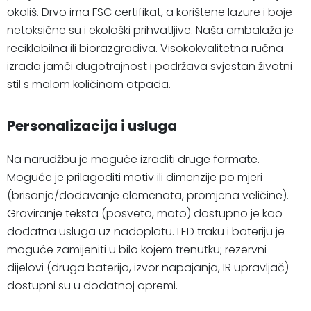
okoliš. Drvo ima FSC certifikat, a korištene lazure i boje
netoksične su i ekološki prihvatljive. Naša ambalaža je
reciklabilna ili biorazgradiva. Visokokvalitetna ručna
izrada jamči dugotrajnost i podržava svjestan životni
stil s malom količinom otpada.
Personalizacija i usluga
Na narudžbu je moguće izraditi druge formate.
Moguće je prilagoditi motiv ili dimenzije po mjeri
(brisanje/dodavanje elemenata, promjena veličine).
Graviranje teksta (posveta, moto) dostupno je kao
dodatna usluga uz nadoplatu. LED traku i bateriju je
moguće zamijeniti u bilo kojem trenutku; rezervni
dijelovi (druga baterija, izvor napajanja, IR upravljač)
dostupni su u dodatnoj opremi.