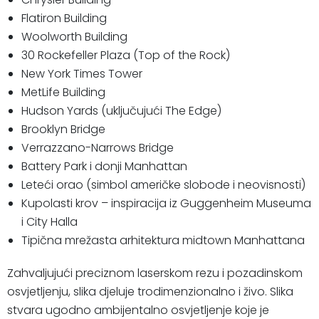
Flatiron Building
Woolworth Building
30 Rockefeller Plaza (Top of the Rock)
New York Times Tower
MetLife Building
Hudson Yards (uključujući The Edge)
Brooklyn Bridge
Verrazzano-Narrows Bridge
Battery Park i donji Manhattan
Leteći orao (simbol američke slobode i neovisnosti)
Kupolasti krov – inspiracija iz Guggenheim Museuma
i City Halla
Tipična mrežasta arhitektura midtown Manhattana
Zahvaljujući preciznom laserskom rezu i pozadinskom
osvjetljenju, slika djeluje trodimenzionalno i živo. Slika
stvara ugodno ambijentalno osvjetljenje koje je