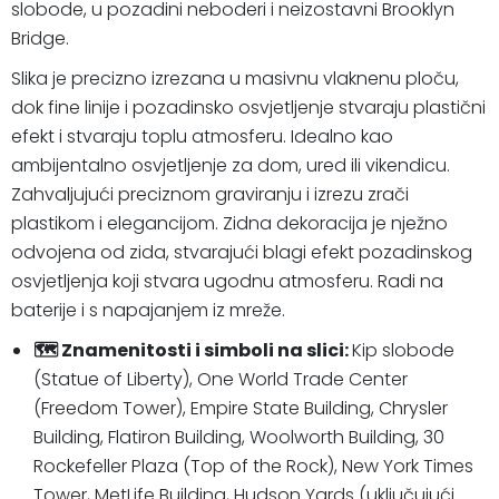
slobode, u pozadini neboderi i neizostavni Brooklyn
Bridge.
Slika je precizno izrezana u masivnu vlaknenu ploču,
dok fine linije i pozadinsko osvjetljenje stvaraju plastični
efekt i stvaraju toplu atmosferu. Idealno kao
ambijentalno osvjetljenje za dom, ured ili vikendicu.
Zahvaljujući preciznom graviranju i izrezu zrači
plastikom i elegancijom. Zidna dekoracija je nježno
odvojena od zida, stvarajući blagi efekt pozadinskog
osvjetljenja koji stvara ugodnu atmosferu. Radi na
baterije i s napajanjem iz mreže.
🗺️ Znamenitosti i simboli na slici:
Kip slobode
(Statue of Liberty), One World Trade Center
(Freedom Tower), Empire State Building, Chrysler
Building, Flatiron Building, Woolworth Building, 30
Rockefeller Plaza (Top of the Rock), New York Times
Tower, MetLife Building, Hudson Yards (uključujući