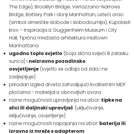
The Edge), Brooklyn Bridge, Verrazzano-Narrows
Bridge, Battery Park i donji Manhattan, Leteći orao
(simbol američke slobode i slobodoumlja), Kupolasti
krov – inspiracija iz Guggenheim Museum i City
Hall, Tipična mrežasta arhitektura midtown
Manhattana
ugodno toplo svjetlo
(boja slična svijeći ili zalasku
sunca) i
neizravno pozadinsko
osvjetljenje
(svjetlo se odbija od zida i ne
zasljepljuje)
prirodan izgled drveta zahvaljujući kvalitetnim MDF
pločama - materijal iz obnovljivih izvora
razne mogućnosti upravljanja na izbor:
tipke na
slici ili daljinski upravljač
(uključivanje,
isključivanje, osvjetljenje)
razne mogućnosti napajanja na izbor:
baterija ili
izravno iz mreže s adapterom