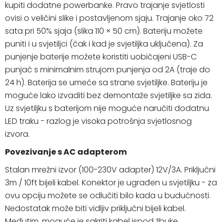
kupiti dodatne powerbanke. Pravo trajanje svjetlosti
ovisi o veličini slike i postavljenom sjaju. Trajanje oko 72
sata pri 50% sjaja (slika 110 × 50 cm). Bateriju možete
puniti i u svjetiljci (čak i kad je svjetiljka uključena). Za
punjenje baterije možete koristiti uobičajeni USB-C
punjač s minimalnim strujom punjenja od 2A (traje do
24 h). Baterija se umeće sa strane svjetiljke. Bateriju je
moguće lako izvaditi bez demontaže svjetiljke sa zida.
Uz svjetiljku s baterijom nije moguće naručiti dodatnu
LED traku - razlog je visoka potrošnja svjetlosnog
izvora.
Povezivanje s AC adapterom
Stalan mrežni izvor (100-230V adapter) 12V/3A. Priključni
3m / 10ft bijeli kabel. Konektor je ugrađen u svjetiljku - za
ovu opciju možete se odlučiti bilo kada u budućnosti.
Nedostatak može biti vidljiv priključni bijeli kabel.
Međutim, moguće je sakriti kabel ispod žbuke.