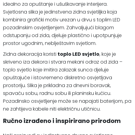
idealno za opuštanje i ušuškavanje interijera.
Svjetlosna slika je jedinstvena zidna svjetiljka koja
kombinira grafički motiv urezan u drvu s toplim LED
pozadinskim osvjetljenjem. Zahvaljujući blagom
odstupanju od zida, djeluje plastično i upotpunjuje
prostor ugodnim, neblještavim svjetlom.
Zidna dekoracija koristi
toplo LED svjetlo
, koje je
skriveno iza dekora i stvara mekani odraz od zida –
toplo svjetlo koje imitira zalazak sunca djeluje
opuštajuće i istovremeno diskretno osvjetljava
prostoriju. Slika je prikladna za dnevni boravak,
spavaću sobu, radnu sobu ili planinsku kućicu.
Pozadinsko osvjetljenje može se napajati baterijom, pa
ne zahtijeva kabele niti električnu utičnicu.
Ručno izrađeno i inspirirano prirodom