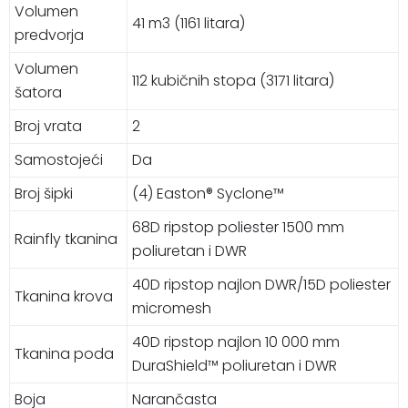
Volumen
41 m3 (1161 litara)
predvorja
Volumen
112 kubičnih stopa (3171 litara)
šatora
Broj vrata
2
Samostojeći
Da
Broj šipki
(4) Easton® Syclone™
68D ripstop poliester 1500 mm
Rainfly tkanina
poliuretan i DWR
40D ripstop najlon DWR/15D poliester
Tkanina krova
micromesh
40D ripstop najlon 10 000 mm
Tkanina poda
DuraShield™ poliuretan i DWR
Boja
Narančasta