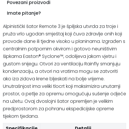
Povezani proizvodi
Imate pitanje?
Alpinistički šator Remote 3 je špiljska utvrda za troje i
pruža vrlo ugodan smještaj koji čuva zdravlje onih koji
provode dane ili tjedne visoko u planinama. Izgrađen s
centralnim potpornim okvirom i gotovo neuništivim
šipkama Easton® Syclone™, odolijeva jakom vjetru i
gustom snijegu. Otvori za ventilaciju Rainfly smanjuju
kondenzaciju, a otvori na vratima mogu se zatvoriti
ako iza zidova krene bljeskati na bolje vrijeme.
Unutrašnjost ima veliki tlocrt koji maksimizira unutarnji
prostor, a petlje za opremu omogućuju sušenje odjeće
na užetu. Ovaj dvoslojni šator opremljen je velikim
predprostorom za pohranu ekspedicijske opreme
tijekom tjedana.
Specifikacije
Detalji