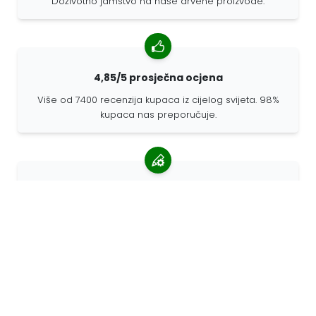
Doživotno jamstvo na naše drvene proizvode.
4,85/5 prosječna ocjena
Više od 7400 recenzija kupaca iz cijelog svijeta. 98%
kupaca nas preporučuje.
Personalizirane narudžbe
68travel je originalni proizvođač, što znači da možemo
brzo izraditi individualne narudžbe prema vašim
željama.