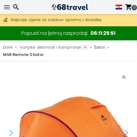
0
Besplatna dostava za narudžbe iznad 149 €.
Mogućnost slanja DHL Expressom (dostava unutar 24 sata)
30 dana za povrat, 90 dana za drvene karte i dekoracije.
Traži
Popusti na ljetnoj rasprodaji
06
11
25
50
Najbolje cijene za outdoor opremu i dodatke.
Dom
Vanjske aktivnosti i kampiranje
Šatori
MSR Remote 3 šator
Traži