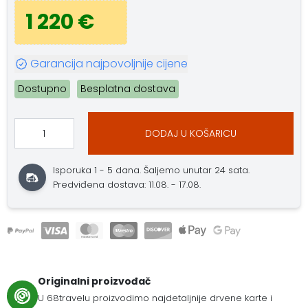
1 220 €
Garancija najpovoljnije cijene
Dostupno
Besplatna dostava
DODAJ U KOŠARICU
Isporuka 1 - 5 dana. Šaljemo unutar 24 sata.
Predviđena dostava: 11.08. - 17.08.
Originalni proizvođač
U 68travelu proizvodimo najdetaljnije drvene karte i