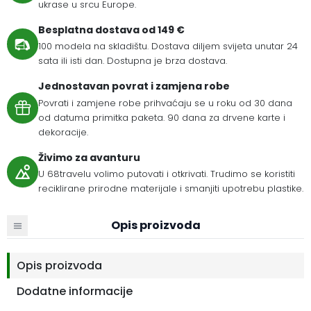
ukrase u srcu Europe.
Besplatna dostava od 149 €
100 modela na skladištu. Dostava diljem svijeta unutar 24
sata ili isti dan. Dostupna je brza dostava.
Jednostavan povrat i zamjena robe
Povrati i zamjene robe prihvaćaju se u roku od 30 dana
od datuma primitka paketa. 90 dana za drvene karte i
dekoracije.
Živimo za avanturu
U 68travelu volimo putovati i otkrivati. Trudimo se koristiti
reciklirane prirodne materijale i smanjiti upotrebu plastike.
Opis proizvoda
Opis proizvoda
Dodatne informacije