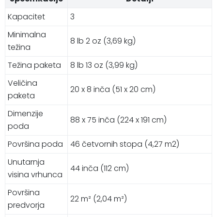
Kapacitet
3
Minimalna
8 lb 2 oz (3,69 kg)
težina
Težina paketa
8 lb 13 oz (3,99 kg)
Veličina
20 x 8 inča (51 x 20 cm)
paketa
Dimenzije
88 x 75 inča (224 x 191 cm)
poda
Površina poda
46 četvornih stopa (4,27 m2)
Unutarnja
44 inča (112 cm)
visina vrhunca
Površina
22 m² (2,04 m²)
predvorja