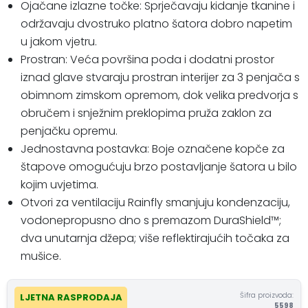
Ojačane izlazne točke: Sprječavaju kidanje tkanine i
održavaju dvostruko platno šatora dobro napetim
u jakom vjetru.
Prostran: Veća površina poda i dodatni prostor
iznad glave stvaraju prostran interijer za 3 penjača s
obimnom zimskom opremom, dok velika predvorja s
obručem i snježnim preklopima pruža zaklon za
penjačku opremu.
Jednostavna postavka: Boje označene kopče za
štapove omogućuju brzo postavljanje šatora u bilo
kojim uvjetima.
Otvori za ventilaciju Rainfly smanjuju kondenzaciju,
vodonepropusno dno s premazom DuraShield™;
dva unutarnja džepa; više reflektirajućih točaka za
mušice.
Šifra proizvoda:
LJETNA RASPRODAJA
5598