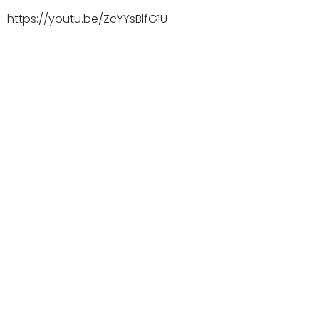
https://youtu.be/ZcYYsBlfG1U