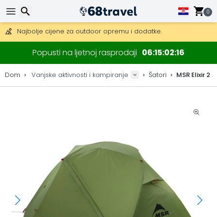
Besplatna dostava za narudžbe iznad 149 €.
0
Mogućnost slanja DHL Expressom (dostava unutar 24 sata)
30 dana za povrat, 90 dana za drvene karte i dekoracije.
Najbolje cijene za outdoor opremu i dodatke.
Traži
Popusti na ljetnoj rasprodaji
06
15
02
15
Dom
Vanjske aktivnosti i kampiranje
Šatori
MSR Elixir 2
Traži