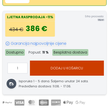
Šifra proizvoda:
LJETNA RASPRODAJA
-11%
11591
386 €
434 €
Garancija najpovoljnije cijene
Dostupno
Popust:
11 %
Besplatna dostava
DODAJ U KOŠARICU
Isporuka 1 - 5 dana.
Šaljemo unutar 24 sata.
Predviđena dostava: 11.08. - 17.08.