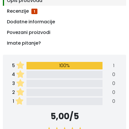
Opis proizvoda
Recenzije
1
Dodatne informacije
Povezani proizvodi
Imate pitanje?
5
100%
1
4
0
3
0
2
0
1
0
5,00/5