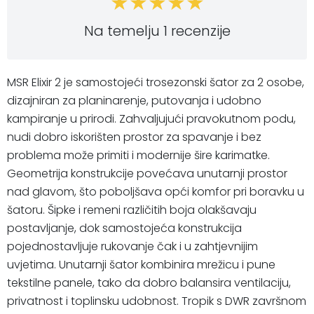
Na temelju 1 recenzije
MSR Elixir 2 je samostojeći trosezonski šator za 2 osobe,
dizajniran za planinarenje, putovanja i udobno
kampiranje u prirodi. Zahvaljujući pravokutnom podu,
nudi dobro iskorišten prostor za spavanje i bez
problema može primiti i modernije šire karimatke.
Geometrija konstrukcije povećava unutarnji prostor
nad glavom, što poboljšava opći komfor pri boravku u
šatoru. Šipke i remeni različitih boja olakšavaju
postavljanje, dok samostojeća konstrukcija
pojednostavljuje rukovanje čak i u zahtjevnijim
uvjetima. Unutarnji šator kombinira mrežicu i pune
tekstilne panele, tako da dobro balansira ventilaciju,
privatnost i toplinsku udobnost. Tropik s DWR završnom