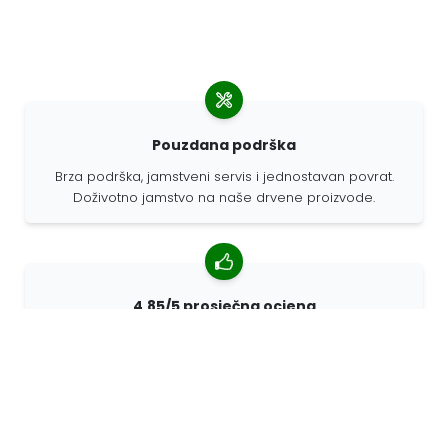
Pouzdana podrška
Brza podrška, jamstveni servis i jednostavan povrat.
Doživotno jamstvo na naše drvene proizvode.
4,85/5 prosječna ocjena
Više od 7400 recenzija kupaca iz cijelog svijeta. 98%
kupaca nas preporučuje.