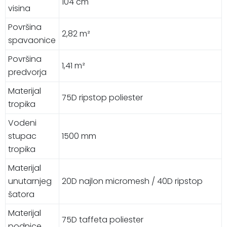
104 cm
visina
Površina
2,82 m²
spavaonice
Površina
1,41 m²
predvorja
Materijal
75D ripstop poliester
tropika
Vodeni
stupac
1500 mm
tropika
Materijal
unutarnjeg
20D najlon micromesh / 40D ripstop
šatora
Materijal
75D taffeta poliester
podnice