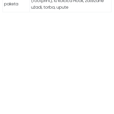
(footprint), 10 kolčića Hook, zatezane
paketa
užadi, torba, upute