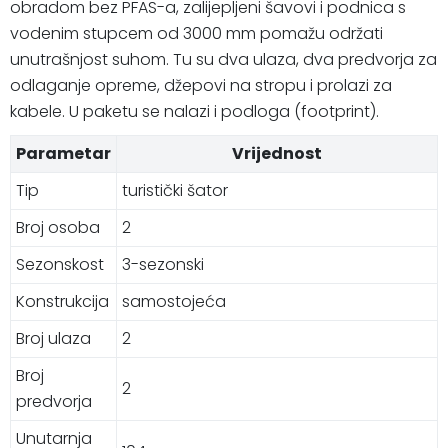
obradom bez PFAS-a, zalijepljeni šavovi i podnica s
vodenim stupcem od 3000 mm pomažu održati
unutrašnjost suhom. Tu su dva ulaza, dva predvorja za
odlaganje opreme, džepovi na stropu i prolazi za
kabele. U paketu se nalazi i podloga (footprint).
Parametar
Vrijednost
Tip
turistički šator
Broj osoba
2
Sezonskost
3-sezonski
Konstrukcija
samostojeća
Broj ulaza
2
Broj
2
predvorja
Unutarnja