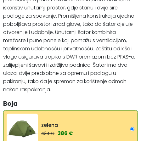
iskoristiv unutarnji prostor, gdje stanu i dvije šire
podloge za spavanje. Promišljena konstrukcija ujedno
poboljšava prostor iznad glave, tako da šator djeluje
otvorenije i udobnije. Unutarnji šator kombinira
mrežaste i pune panele koji pomažu s ventilacijom,
toplinskom udobnošću i privatnošću. Zaštitu od kiše i
vlage osigurava tropiko s DWR premazom bez PFAS-a,
zalijepljeni šavovi i izdržljiva podnica. Šator ima dva
ulaza, dvije predsobne za opremu i podlogu u
pakiranju, tako da je spreman za korištenje odmah
nakon raspakiranja.
Boja
zelena
386 €
434 €