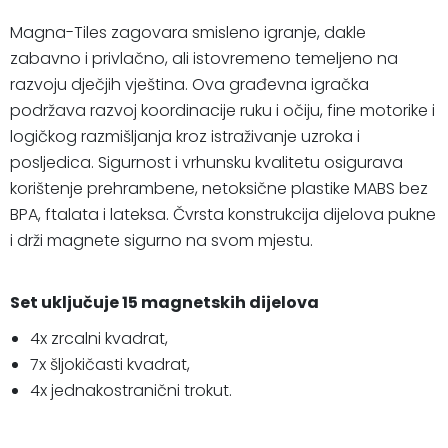
Magna-Tiles zagovara smisleno igranje, dakle
zabavno i privlačno, ali istovremeno temeljeno na
razvoju dječjih vještina. Ova građevna igračka
podržava razvoj koordinacije ruku i očiju, fine motorike i
logičkog razmišljanja kroz istraživanje uzroka i
posljedica. Sigurnost i vrhunsku kvalitetu osigurava
korištenje prehrambene, netoksične plastike MABS bez
BPA, ftalata i lateksa. Čvrsta konstrukcija dijelova pukne
i drži magnete sigurno na svom mjestu.
Set uključuje 15 magnetskih dijelova
4x zrcalni kvadrat,
7x šljokičasti kvadrat,
4x jednakostranični trokut.