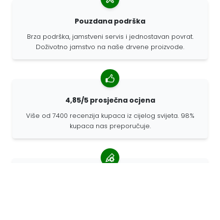
Pouzdana podrška
Brza podrška, jamstveni servis i jednostavan povrat.
Doživotno jamstvo na naše drvene proizvode.
4,85/5 prosječna ocjena
Više od 7400 recenzija kupaca iz cijelog svijeta. 98%
kupaca nas preporučuje.
Personalizirane narudžbe
68travel je originalni proizvođač, što znači da možemo
brzo izraditi individualne narudžbe prema vašim
željama.