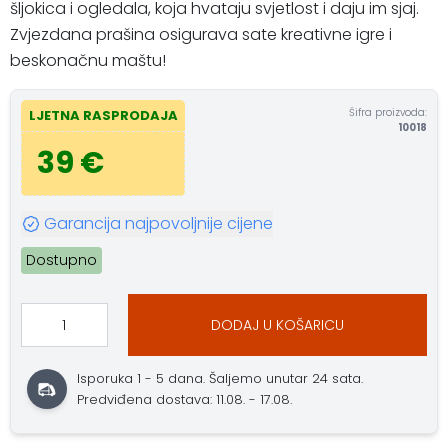
šljokica i ogledala, koja hvataju svjetlost i daju im sjaj.
Zvjezdana prašina osigurava sate kreativne igre i
beskonačnu maštu!
Šifra proizvoda:
LJETNA RASPRODAJA
10018
39 €
Garancija najpovoljnije cijene
Dostupno
DODAJ U KOŠARICU
Isporuka 1 - 5 dana. Šaljemo unutar 24 sata.
Predviđena dostava: 11.08. - 17.08.