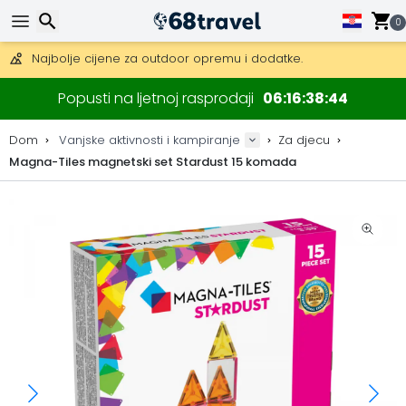
Besplatna dostava za narudžbe iznad 149 €.
Mogućnost slanja DHL Expressom (dostava unutar 24 sata)
0
30 dana za povrat, 90 dana za drvene karte i dekoracije.
Najbolje cijene za outdoor opremu i dodatke.
Traži
Popusti na ljetnoj rasprodaji
06
16
38
44
Dom
Vanjske aktivnosti i kampiranje
Za djecu
Magna-Tiles magnetski set Stardust 15 komada
Traži