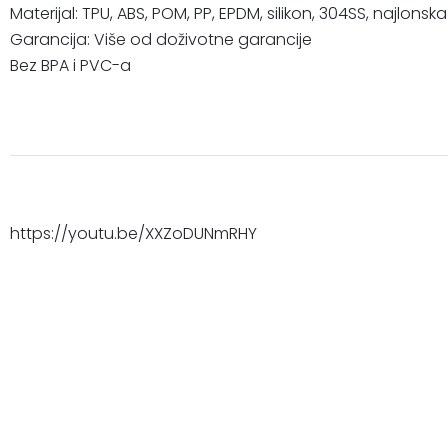
Materijal: TPU, ABS, POM, PP, EPDM, silikon, 304SS, najl
Garancija: Više od doživotne garancije
Bez BPA i PVC-a
https://youtu.be/XXZoDUNmRHY