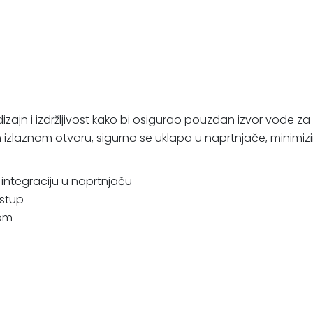
izajn i izdržljivost kako bi osigurao pouzdan izvor vode za
aznom otvoru, sigurno se uklapa u naprtnjače, minimizira
u integraciju u naprtnjaču
istup
nom