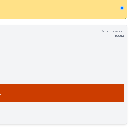
Šifra proizvoda:
10063
U