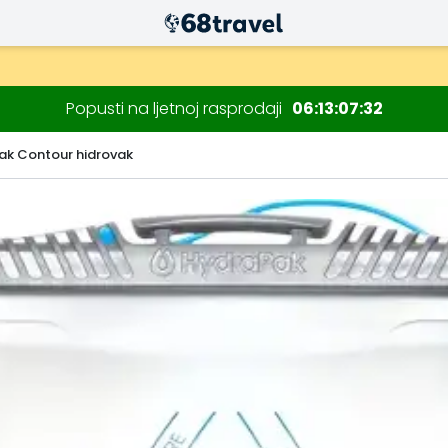
Popusti na ljetnoj rasprodaji
06
13
07
31
ak Contour hidrovak
Traži