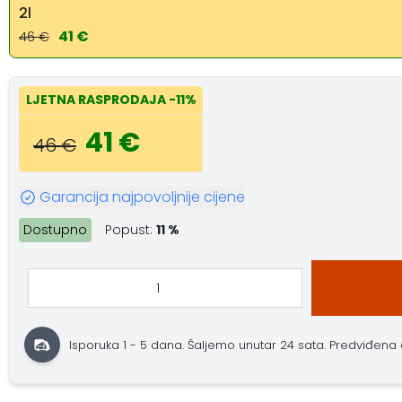
2l
41 €
46 €
LJETNA RASPRODAJA
-11%
41 €
46 €
Garancija najpovoljnije cijene
Dostupno
Popust:
11 %
Isporuka 1 - 5 dana.
Šaljemo unutar 24 sata.
Predviđena do