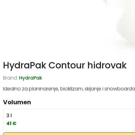
HydraPak Contour hidrovak
Brand:
HydraPak
Idealno za planinarenje, biciklizam, skijanje i snowboarda
Volumen
3 l
41 €