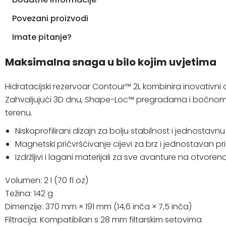
Povezani proizvodi
Imate pitanje?
Maksimalna snaga u bilo kojim uvjetima
Hidratacijski rezervoar Contour™ 2L kombinira inovativni d
Zahvaljujući 3D dnu, Shape-Loc™ pregradama i bočnom izl
terenu.
Niskoprofilirani dizajn za bolju stabilnost i jednostavn
Magnetski pričvršćivanje cijevi za brz i jednostavan pr
Izdržljivi i lagani materijali za sve avanture na otvore
Volumen: 2 l (70 fl oz)
Težina: 142 g
Dimenzije: 370 mm × 191 mm (14,6 inča × 7,5 inča)
Filtracija: Kompatibilan s 28 mm filtarskim setovima