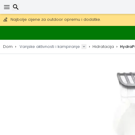
Besplatna dostava za narudžbe iznad 149 €.
Mogućnost slanja DHL Expressom (dostava unutar 24 sata)
30 dana za povrat, 90 dana za drvene karte i dekoracije.
Najbolje cijene za outdoor opremu i dodatke.
Traži
Dom
Vanjske aktivnosti i kampiranje
Hidratacija
HydraP