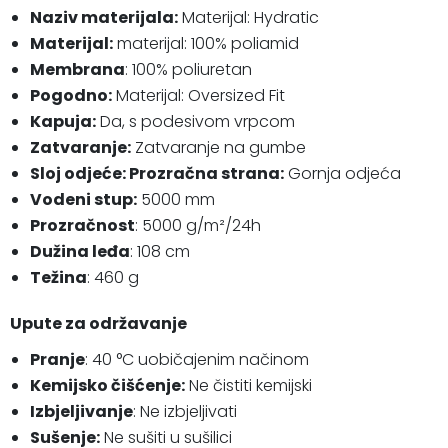
Naziv materijala:
Materijal: Hydratic
Materijal:
materijal: 100% poliamid
Membrana
: 100% poliuretan
Pogodno:
Materijal: Oversized Fit
Kapuja:
Da, s podesivom vrpcom
Zatvaranje:
Zatvaranje na gumbe
Sloj odjeće: Prozračna strana:
Gornja odjeća
Vodeni stup:
5000 mm
Prozračnost
: 5000 g/m²/24h
Dužina leđa
: 108 cm
Težina
: 460 g
Upute za održavanje
Pranje
: 40 °C uobičajenim načinom
Kemijsko čišćenje:
Ne čistiti kemijski
Izbjeljivanje
: Ne izbjeljivati
Sušenje:
Ne sušiti u sušilici