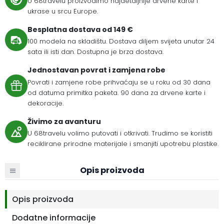
U 68travelu proizvodimo najdetaljnije drvene karte i
ukrase u srcu Europe.
Besplatna dostava od 149 €
100 modela na skladištu. Dostava diljem svijeta unutar 24
sata ili isti dan. Dostupna je brza dostava.
Jednostavan povrat i zamjena robe
Povrati i zamjene robe prihvaćaju se u roku od 30 dana
od datuma primitka paketa. 90 dana za drvene karte i
dekoracije.
Živimo za avanturu
U 68travelu volimo putovati i otkrivati. Trudimo se koristiti
reciklirane prirodne materijale i smanjiti upotrebu plastike.
Opis proizvoda
Opis proizvoda
Dodatne informacije