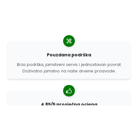
Pouzdana podrška
Brza podrška, jamstveni servis i jednostavan povrat.
Doživotno jamstvo na naše drvene proizvode.
4,85/5 prosječna ocjena
Više od 7400 recenzija kupaca iz cijelog svijeta. 98%
kupaca nas preporučuje.