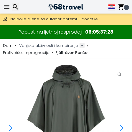
Besplatna dostava za narudžbe iznad 149 €.
Mogućnost slanja DHL Expressom (dostava unutar 24 sata)
0
30 dana za povrat, 90 dana za drvene karte i dekoracije.
Najbolje cijene za outdoor opremu i dodatke.
Traži
Popusti na ljetnoj rasprodaji
06
05
37
28
Dom
Vanjske aktivnosti i kampiranje
Protiv kiše, impregnacija
Fjällräven Pončo
Traži