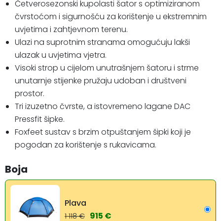
Četverosezonski kupolasti šator s optimiziranom
čvrstoćom i sigurnošću za korištenje u ekstremnim
uvjetima i zahtjevnom terenu.
Ulazi na suprotnim stranama omogućuju lakši
ulazak u uvjetima vjetra.
Visoki strop u cijelom unutrašnjem šatoru i strme
unutarnje stijenke pružaju udoban i društveni
prostor.
Tri izuzetno čvrste, a istovremeno lagane DAC
Pressfit šipke.
Foxfeet sustav s brzim otpuštanjem šipki koji je
pogodan za korištenje s rukavicama.
Boja
Plava
915 €
1 118 €