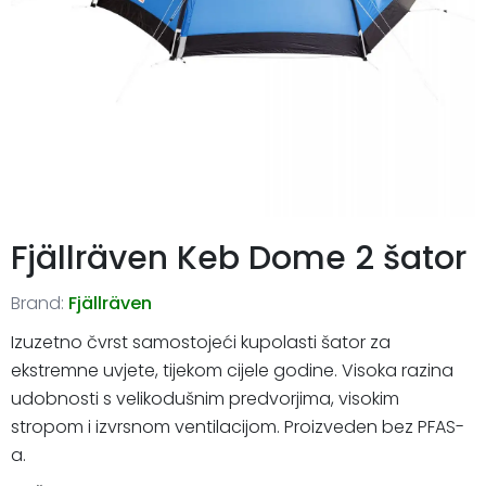
Fjällräven Keb Dome 2 šator
Brand:
Fjällräven
Izuzetno čvrst samostojeći kupolasti šator za
ekstremne uvjete, tijekom cijele godine. Visoka razina
udobnosti s velikodušnim predvorjima, visokim
stropom i izvrsnom ventilacijom. Proizveden bez PFAS-
a.