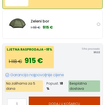
Zeleni bor
915 €
1 118 €
Šifra proizvoda:
LJETNA RASPRODAJA
-18%
9522
915 €
1 118 €
Garancija najpovoljnije cijene
Na zalihama za 5
Popust:
18
Besplatna
dana
%
dostava
DODAJ U KOŠARICU