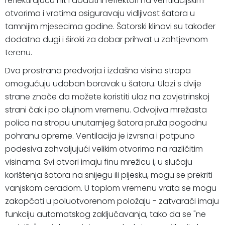
reflektirajuću nit i dodatni reflektori na ventilacijskim
otvorima i vratima osiguravaju vidljivost šatora u
tamnijim mjesecima godine. Šatorski klinovi su također
dodatno dugi i široki za dobar prihvat u zahtjevnom
terenu.
Dva prostrana predvorja i izdašna visina stropa
omogućuju udoban boravak u šatoru. Ulazi s dvije
strane znače da možete koristiti ulaz na zavjetrinskoj
strani čak i po olujnom vremenu. Odvojiva mrežasta
polica na stropu unutarnjeg šatora pruža pogodnu
pohranu opreme. Ventilacija je izvrsna i potpuno
podesiva zahvaljujući velikim otvorima na različitim
visinama. Svi otvori imaju finu mrežicu i, u slučaju
korištenja šatora na snijegu ili pijesku, mogu se prekriti
vanjskom ceradom. U toplom vremenu vrata se mogu
zakopčati u poluotvorenom položaju - zatvarači imaju
funkciju automatskog zaključavanja, tako da se "ne