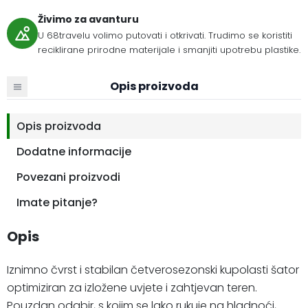
Živimo za avanturu
U 68travelu volimo putovati i otkrivati. Trudimo se koristiti
reciklirane prirodne materijale i smanjiti upotrebu plastike.
Opis proizvoda
Opis proizvoda
Dodatne informacije
Povezani proizvodi
Imate pitanje?
Opis
Iznimno čvrst i stabilan četverosezonski kupolasti šator
optimiziran za izložene uvjete i zahtjevan teren.
Pouzdan odabir, s kojim se lako rukuje na hladnoći,