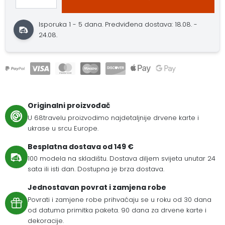
Isporuka 1 - 5 dana.
Predviđena dostava: 18.08. -
24.08.
Originalni proizvođač
U 68travelu proizvodimo najdetaljnije drvene karte i
ukrase u srcu Europe.
Besplatna dostava od 149 €
100 modela na skladištu. Dostava diljem svijeta unutar 24
sata ili isti dan. Dostupna je brza dostava.
Jednostavan povrat i zamjena robe
Povrati i zamjene robe prihvaćaju se u roku od 30 dana
od datuma primitka paketa. 90 dana za drvene karte i
dekoracije.