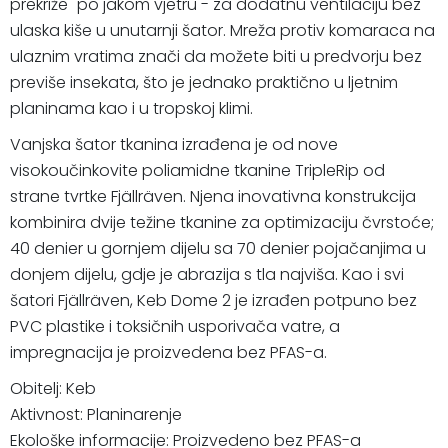
prekriže" po jakom vjetru - za dodatnu ventilaciju bez
ulaska kiše u unutarnji šator. Mreža protiv komaraca na
ulaznim vratima znači da možete biti u predvorju bez
previše insekata, što je jednako praktično u ljetnim
planinama kao i u tropskoj klimi.
Vanjska šator tkanina izrađena je od nove
visokoučinkovite poliamidne tkanine TripleRip od
strane tvrtke Fjällräven. Njena inovativna konstrukcija
kombinira dvije težine tkanine za optimizaciju čvrstoće;
40 denier u gornjem dijelu sa 70 denier pojačanjima u
donjem dijelu, gdje je abrazija s tla najviša. Kao i svi
šatori Fjällräven, Keb Dome 2 je izrađen potpuno bez
PVC plastike i toksičnih usporivača vatre, a
impregnacija je proizvedena bez PFAS-a.
Obitelj: Keb
Aktivnost: Planinarenje
Ekološke informacije: Proizvedeno bez PFAS-a