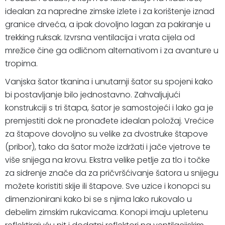
idealan za napredne zimske izlete i za korištenje iznad
granice drveća, a ipak dovoljno lagan za pakiranje u
trekking ruksak. Izvrsna ventilacija i vrata cijela od
mrežice čine ga odličnom alternativom i za avanture u
tropima.
Vanjska šator tkanina i unutarnji šator su spojeni kako
bi postavljanje bilo jednostavno. Zahvaljujući
konstrukciji s tri štapa, šator je samostojeći i lako ga je
premjestiti dok ne pronađete idealan položaj. Vrećice
za štapove dovoljno su velike za dvostruke štapove
(pribor), tako da šator može izdržati i jače vjetrove te
više snijega na krovu. Ekstra velike petlje za tlo i točke
za sidrenje znače da za pričvršćivanje šatora u snijegu
možete koristiti skije ili štapove. Sve uzice i konopci su
dimenzionirani kako bi se s njima lako rukovalo u
debelim zimskim rukavicama. Konopi imaju upletenu