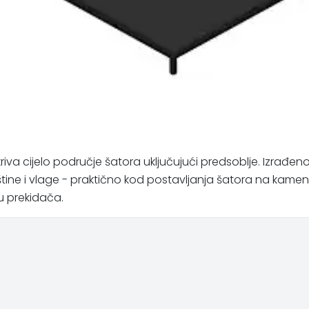
iva cijelo područje šatora uključujući predsoblje. Izrađeno
ine i vlage - praktično kod postavljanja šatora na kameniti
u prekidača.