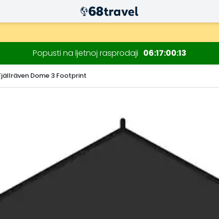
Popusti na ljetnoj rasprodaji
06
17
00
12
Fjällräven Dome 3 Footprint
Traži