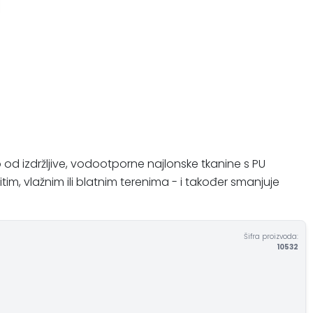
 od izdržljive, vodootporne najlonske tkanine s PU
m, vlažnim ili blatnim terenima - i također smanjuje
Šifra proizvoda:
10532