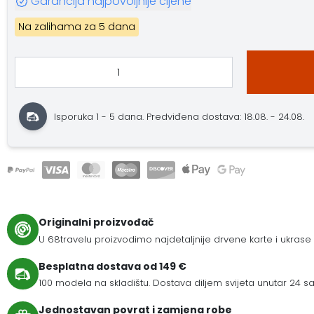
Garancija najpovoljnije cijene
Na zalihama za 5 dana
Isporuka 1 - 5 dana. Predviđena dostava: 18.08. - 24.08.
Originalni proizvođač
U 68travelu proizvodimo najdetaljnije drvene karte i ukrase
Besplatna dostava od 149 €
100 modela na skladištu. Dostava diljem svijeta unutar 24 sat
Jednostavan povrat i zamjena robe