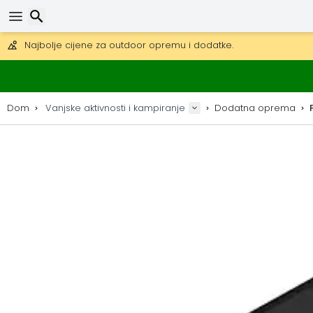
Besplatna dostava za narudžbe iznad 149 €.
Mogućnost slanja DHL Expressom (dostava unutar 24 sata)
30 dana za povrat, 90 dana za drvene karte i dekoracije.
Najbolje cijene za outdoor opremu i dodatke.
Traži
Dom
Vanjske aktivnosti i kampiranje
Dodatna oprema