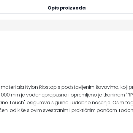
Opis proizvoda
terijala Nylon Ripstop s podstavljenim šavovima, koji pr
 000 mm je vodonepropusno i opremljeno je tkaninom "RPS
Touch" osigurava sigurno i udobno nošenje. Osim toga, u
štićeni od kiše s ovim svestranim i praktičnim pončom Tod