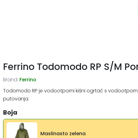
Ferrino Todomodo RP S/M Po
Brand:
Ferrino
Todomodo RP je vodootporni kišni ogrtač s vodootpornom
putovanja.
Boja
Maslinasto zelena