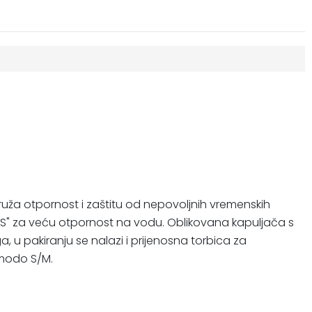
uža otpornost i zaštitu od nepovoljnih vremenskih
" za veću otpornost na vodu. Oblikovana kapuljača s
 pakiranju se nalazi i prijenosna torbica za
omodo S/M.