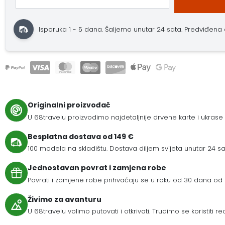
Isporuka 1 - 5 dana.
Šaljemo unutar 24 sata.
Predviđena d
Originalni proizvođač
U 68travelu proizvodimo najdetaljnije drvene karte i ukrase
Besplatna dostava od 149 €
100 modela na skladištu. Dostava diljem svijeta unutar 24 sat
Jednostavan povrat i zamjena robe
Povrati i zamjene robe prihvaćaju se u roku od 30 dana od 
Živimo za avanturu
U 68travelu volimo putovati i otkrivati. Trudimo se koristiti r