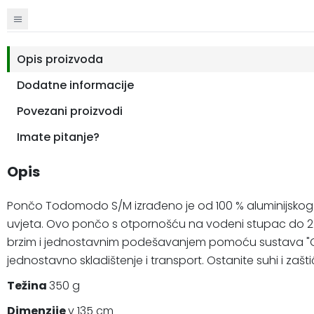
Opis proizvoda
Dodatne informacije
Povezani proizvodi
Imate pitanje?
Opis
Pončo Todomodo S/M izrađeno je od 100 % aluminijskog ma
uvjeta. Ovo pončo s otpornošću na vodeni stupac do 2
brzim i jednostavnim podešavanjem pomoću sustava "One 
jednostavno skladištenje i transport. Ostanite suhi i za
Težina
350 g
Dimenzije
v 135 cm