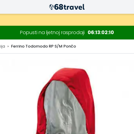
Popusti na ljetnoj rasprodaji
06
13
02
08
ija
Ferrino Todomodo RP S/M Pončo
Traži