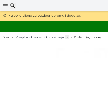
Besplatna dostava za narudžbe iznad 149 €.
Mogućnost slanja DHL Expressom (dostava unutar 24 sata)
30 dana za povrat, 90 dana za drvene karte i dekoracije.
Traži
Najbolje cijene za outdoor opremu i dodatke.
Dom
Vanjske aktivnosti i kampiranje
Protiv kiše, impregnac