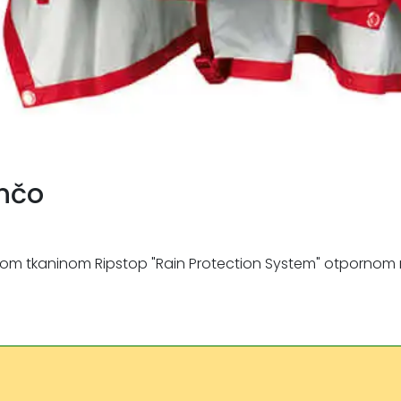
nčo
 tkaninom Ripstop "Rain Protection System" otpornom na 