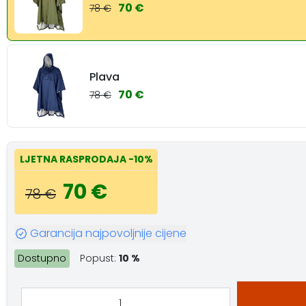
70 €
78 €
Plava
70 €
78 €
LJETNA RASPRODAJA
-10%
70 €
78 €
Garancija najpovoljnije cijene
Dostupno
Popust:
10 %