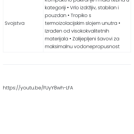
kategoriji • Vrlo izdržljiv, stabilan i
pouzdan • Tropiko s
Svojstva
termoizolacijskim slojem unutra •
Izrađen od visokokvalitetnih
materijala • Zalijepljeni šavovi za
maksimalnu vodonepropusnost
https://youtu.be/FUyY8wh-LFA