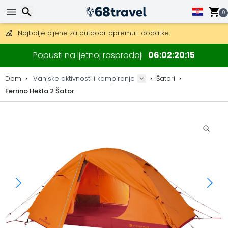
Besplatna dostava za narudžbe iznad 149 €.
Mogućnost slanja DHL Expressom (dostava unutar 24 sata)
0
30 dana za povrat, 90 dana za drvene karte i dekoracije.
Najbolje cijene za outdoor opremu i dodatke.
Traži
Popusti na ljetnoj rasprodaji
06
02
20
15
Dom
Vanjske aktivnosti i kampiranje
Šatori
Ferrino Hekla 2 Šator
Traži