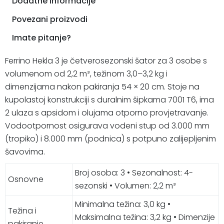
Dodatne informacije
Povezani proizvodi
Imate pitanje?
Ferrino Hekla 3 je četverosezonski šator za 3 osobe s
volumenom od 2,2 m³, težinom 3,0–3,2 kg i
dimenzijama nakon pakiranja 54 × 20 cm. Stoje na
kupolastoj konstrukciji s duralnim šipkama 7001 T6, ima
2 ulaza s apsidom i olujama otporno provjetravanje.
Vodootpornost osigurava vodeni stup od 3.000 mm
(tropiko) i 8.000 mm (podnica) s potpuno zalijepljenim
šavovima.
Broj osoba: 3 • Sezonalnost: 4-
Osnovne
sezonski • Volumen: 2,2 m³
Minimalna težina: 3,0 kg •
Težina i
Maksimalna težina: 3,2 kg • Dimenzije
pakiranje