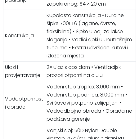
zapakiranog: 54 × 20 cm
Kupolasta konstrukcija • Duralne
šipke 7001 T6 (lagane, čvrste,
fleksibilne) • Šipke u boji za lakše
Konstrukcija
slaganje • Vodiči šipki u unutrašnjim
tunelima • Ekstra učvršćeni kutovi i
izložena mjesta
Ulazi i
2× ulaz s apsidom • Ventilacijski
provjetravanje
prozori otporni na oluju
Vodeni stup tropiko: 3.000 mm •
Vodeni stup podnica: 8.000 mm •
Vodootpornost
Svi šavovi potpuno zalijepljeni •
i dorade
Vodoodbojna obrada • Obrada ne
podržava gorenje
Vanjski sloj: 50D Nylon Double
Ripstop 75 g/m², aluminizirani PU