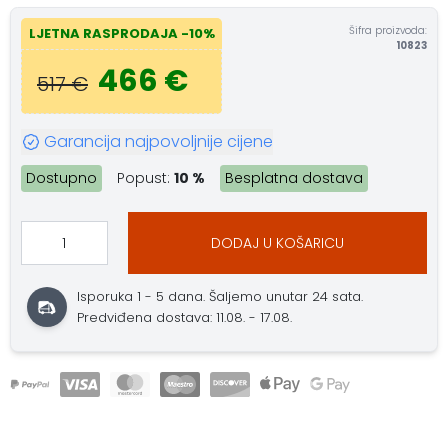
Šifra proizvoda:
LJETNA RASPRODAJA -10%
10823
466 €
517 €
Garancija najpovoljnije cijene
Dostupno
Popust:
10 %
Besplatna dostava
DODAJ U KOŠARICU
Isporuka 1 - 5 dana. Šaljemo unutar 24 sata.
Predviđena dostava: 11.08. - 17.08.