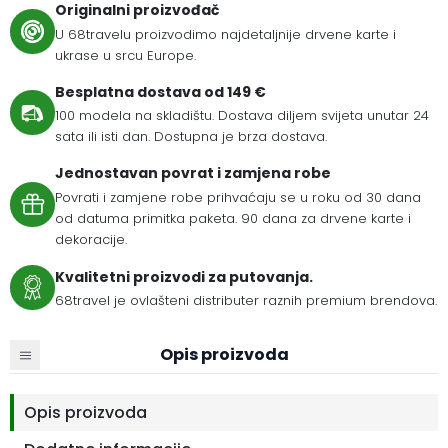
Originalni proizvođač
U 68travelu proizvodimo najdetaljnije drvene karte i
ukrase u srcu Europe.
Besplatna dostava od 149 €
100 modela na skladištu. Dostava diljem svijeta unutar 24
sata ili isti dan. Dostupna je brza dostava.
Jednostavan povrat i zamjena robe
Povrati i zamjene robe prihvaćaju se u roku od 30 dana
od datuma primitka paketa. 90 dana za drvene karte i
dekoracije.
Kvalitetni proizvodi za putovanja.
68travel je ovlašteni distributer raznih premium brendova.
Opis proizvoda
Opis proizvoda