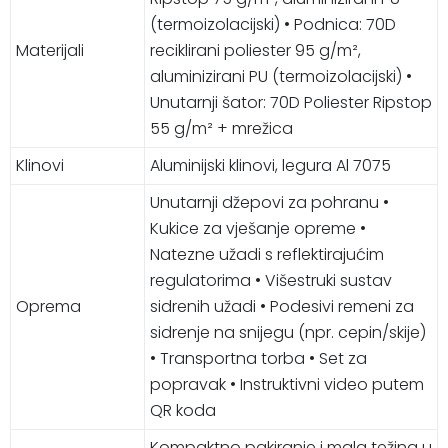
(termoizolacijski) • Podnica: 70D
Materijali
reciklirani poliester 95 g/m²,
aluminizirani PU (termoizolacijski) •
Unutarnji šator: 70D Poliester Ripstop
55 g/m² + mrežica
Klinovi
Aluminijski klinovi, legura Al 7075
Unutarnji džepovi za pohranu •
Kukice za vješanje opreme •
Natezne užadi s reflektirajućim
regulatorima • Višestruki sustav
Oprema
sidrenih užadi • Podesivi remeni za
sidrenje na snijegu (npr. cepin/skije)
• Transportna torba • Set za
popravak • Instruktivni video putem
QR koda
Kompaktno pakiranje i mala težina u