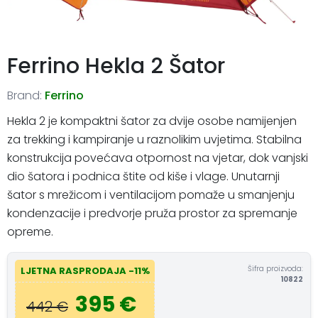
Ferrino Hekla 2 Šator
Brand:
Ferrino
Hekla 2 je kompaktni šator za dvije osobe namijenjen
za trekking i kampiranje u raznolikim uvjetima. Stabilna
konstrukcija povećava otpornost na vjetar, dok vanjski
dio šatora i podnica štite od kiše i vlage. Unutarnji
šator s mrežicom i ventilacijom pomaže u smanjenju
kondenzacije i predvorje pruža prostor za spremanje
opreme.
Šifra proizvoda:
LJETNA RASPRODAJA -11%
10822
395 €
442 €