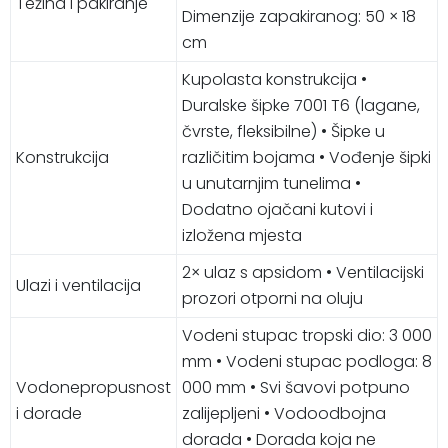
Težina i pakiranje
Dimenzije zapakiranog: 50 × 18
cm
Kupolasta konstrukcija •
Duralske šipke 7001 T6 (lagane,
čvrste, fleksibilne) • Šipke u
Konstrukcija
različitim bojama • Vođenje šipki
u unutarnjim tunelima •
Dodatno ojačani kutovi i
izložena mjesta
2× ulaz s apsidom • Ventilacijski
Ulazi i ventilacija
prozori otporni na oluju
Vodeni stupac tropski dio: 3 000
mm • Vodeni stupac podloga: 8
Vodonepropusnost
000 mm • Svi šavovi potpuno
i dorade
zalijepljeni • Vodoodbojna
dorada • Dorada koja ne