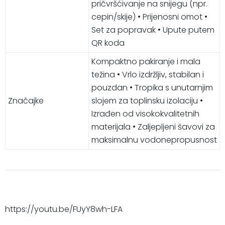
pričvršćivanje na snijegu (npr.
cepin/skije) • Prijenosni omot •
Set za popravak • Upute putem
QR koda
Kompaktno pakiranje i mala
težina • Vrlo izdržljiv, stabilan i
pouzdan • Tropika s unutarnjim
Značajke
slojem za toplinsku izolaciju •
Izrađen od visokokvalitetnih
materijala • Zaljepljeni šavovi za
maksimalnu vodonepropusnost
https://youtu.be/FUyY8wh-LFA