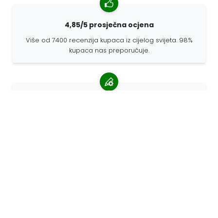
4,85/5 prosječna ocjena
Više od 7400 recenzija kupaca iz cijelog svijeta. 98%
kupaca nas preporučuje.
Personalizirane narudžbe
68travel je originalni proizvođač, što znači da možemo
brzo izraditi individualne narudžbe prema vašim
željama.
Živimo za avanturu
U 68travelu volimo putovati i otkrivati. Trudimo se
koristiti reciklirane prirodne materijale i smanjiti