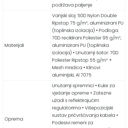
podržava paljenje
Vanjski sloj: 50D Nylon Double
Ripstop 75 g/m², aluminizirani PU
(toplinska izolacija) • Podloga:
70D reciklirani Poliester 95 g/m²,
Materijali
aluminizirani PU (toplinska
izolacija) • Unutarnji šator: 70D
Poliester Ripstop 55 g/m² +
Mesh mrežica • Klinovi:
aluminijski, Al 7075
Unutarnji spremnici • Kuke za
vješanje opreme • Zatezne
užadi s reflektirajućim
regulatorima • Višepozicijski
sustav pričvršćivanja kabela •
Oprema
Podesivi remeni za