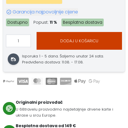
Garancija najpovoljnije cijene
Dostupno
Popust:
11 %
Besplatna dostava
DODAJ U KOŠARICU
Isporuka 1 - 5 dana. Šaljemo unutar 24 sata.
Predviđena dostava: 11.08. - 17.08.
Originalni proizvođač
U 68travelu proizvodimo najdetaljnije drvene karte i
ukrase u srcu Europe.
Besplatna dostava od 149 €