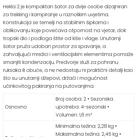
Hekla 2 je kompaktan šator za dvije osobe dizajniran
za trekking i kampiranje u raznolikim uvjetima.
Konstrukcija se temelji na stabilnim šipkama i
oblikovanju koje povećava otpornost na vjetar, dok
tropski dio i podloga štite od kiše i vlage. Unutarnji
šator pruža udoban prostor za spavanje, a
zahvaljujući mrežici i ventilacijskim elementima pomaže
smanjiti kondenzaciju. Predvorje služi za pohranu
ruksaka ili obuće, a ne nedostaju ni praktični detalji kao
što su unutarnji džepovi, držači i mogućnost
učinkovitog pakiranja na putovanjima.
Broj osoba: 2 • Sezonska
Osnovno
upotreba: 4-sezonski •
Volumen: 1,6 m³
Minimalna težina: 2,28 kg •
Maksimalna težina: 2,45 kg •