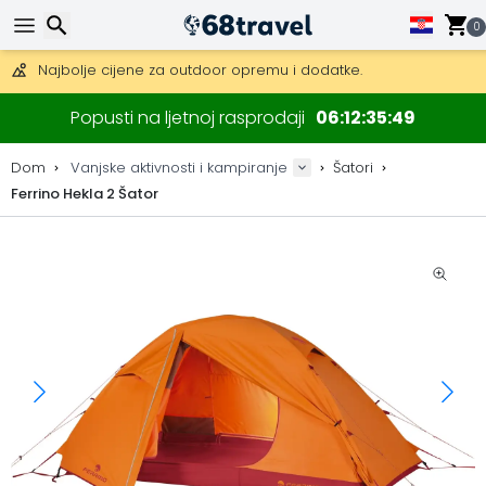
Besplatna dostava za narudžbe iznad 149 €.
0
Mogućnost slanja DHL Expressom (dostava unutar 24 sata)
30 dana za povrat, 90 dana za drvene karte i dekoracije.
Najbolje cijene za outdoor opremu i dodatke.
Traži
Popusti na ljetnoj rasprodaji
06
12
35
48
Dom
Vanjske aktivnosti i kampiranje
Šatori
Ferrino Hekla 2 Šator
Traži