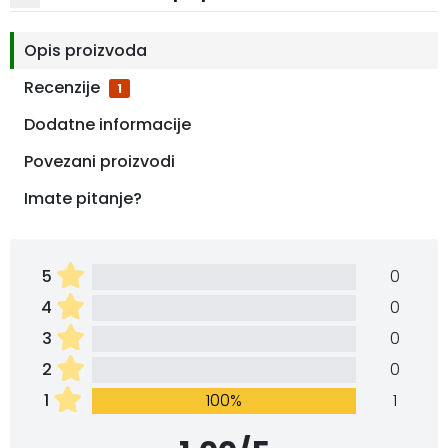
Opis proizvoda
Recenzije
1
Dodatne informacije
Povezani proizvodi
Imate pitanje?
5
0
4
0
3
0
2
0
1
100%
1