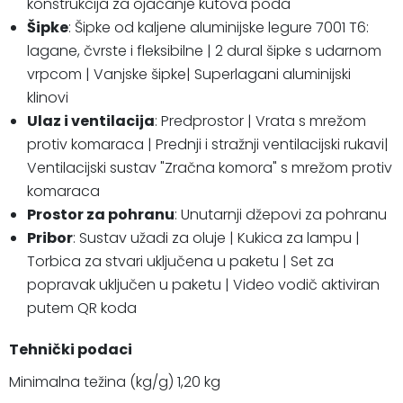
konstrukcija za ojačanje kutova poda
Šipke
: Šipke od kaljene aluminijske legure 7001 T6:
lagane, čvrste i fleksibilne | 2 dural šipke s udarnom
vrpcom | Vanjske šipke| Superlagani aluminijski
klinovi
Ulaz i ventilacija
: Predprostor | Vrata s mrežom
protiv komaraca | Prednji i stražnji ventilacijski rukavi|
Ventilacijski sustav "Zračna komora" s mrežom protiv
komaraca
Prostor za pohranu
: Unutarnji džepovi za pohranu
Pribor
: Sustav užadi za oluje | Kukica za lampu |
Torbica za stvari uključena u paketu | Set za
popravak uključen u paketu | Video vodič aktiviran
putem QR koda
Tehnički podaci
Minimalna težina (kg/g) 1,20 kg