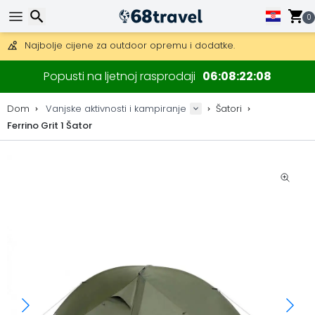
Besplatna dostava za narudžbe iznad 149 €.
Mogućnost slanja DHL Expressom (dostava unutar 24 sata)
0
30 dana za povrat, 90 dana za drvene karte i dekoracije.
Najbolje cijene za outdoor opremu i dodatke.
Traži
Popusti na ljetnoj rasprodaji
06
08
22
08
Dom
Vanjske aktivnosti i kampiranje
Šatori
Ferrino Grit 1 Šator
Traži