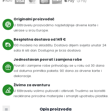
Originalni proizvođač
U 68travelu proizvodimo najdetaljnije drvene karte i
ukrase u srcu Europe.
Besplatna dostava od 149 €
100 modela na skladištu. Dostava diljem svijeta unutar 24
sata ili isti dan. Dostupna je brza dostava.
Jednostavan povrat i zamjena robe
Povrati i zamjene robe prihvaćaju se u roku od 30 dana
od datuma primitka paketa. 90 dana za drvene karte i
dekoracije.
Živimo za avanturu
U 68travelu volimo putovati i otkrivati. Trudimo se koristiti
reciklirane prirodne materijale i smanjiti upotrebu plastike.
Opis proizvoda