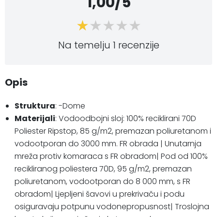
1,00/5
Na temelju 1 recenzije
Opis
Struktura
: -Dome
Materijali
: Vodoodbojni sloj: 100% reciklirani 70D
Poliester Ripstop, 85 g/m2, premazan poliuretanom i
vodootporan do 3000 mm. FR obrada | Unutarnja
mreža protiv komaraca s FR obradom| Pod od 100%
recikliranog poliestera 70D, 95 g/m2, premazan
poliuretanom, vodootporan do 8 000 mm, s FR
obradom| Ljepljeni šavovi u prekrivaču i podu
osiguravaju potpunu vodonepropusnost| Troslojna