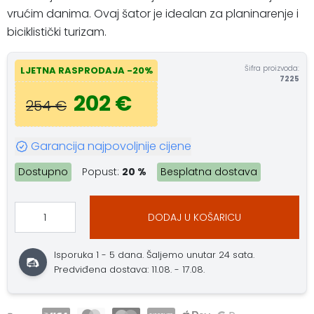
vrućim danima. Ovaj šator je idealan za planinarenje i
biciklistički turizam.
Šifra proizvoda:
LJETNA RASPRODAJA -20%
7225
202 €
254 €
Garancija najpovoljnije cijene
Dostupno
Popust:
20 %
Besplatna dostava
DODAJ U KOŠARICU
Isporuka 1 - 5 dana. Šaljemo unutar 24 sata.
Predviđena dostava: 11.08. - 17.08.