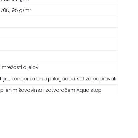
p 70D, 95 g/m²
i, mrežasti dijelovi
etiljku, konopi za brzu prilagodbu, set za popravak
epljenim šavovima i zatvaračem Aqua stop