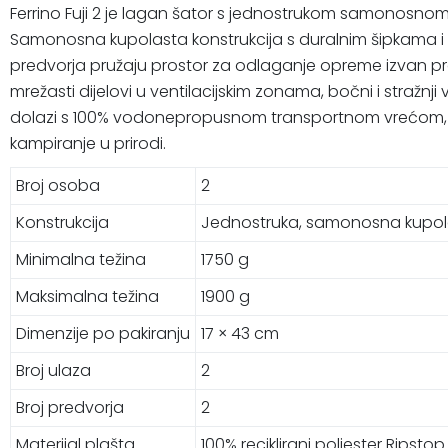
Ferrino Fuji 2 je lagan šator s jednostrukom samonosno
Samonosna kupolasta konstrukcija s duralnim šipkama i ra
predvorja pružaju prostor za odlaganje opreme izvan p
mrežasti dijelovi u ventilacijskim zonama, bočni i stražnji 
dolazi s 100% vodonepropusnom transportnom vrećom, seto
kampiranje u prirodi.
Broj osoba
2
Konstrukcija
Jednostruka, samonosna kupol
Minimalna težina
1750 g
Maksimalna težina
1900 g
Dimenzije po pakiranju
17 × 43 cm
Broj ulaza
2
Broj predvorja
2
Materijal plašta
100% reciklirani poliester Ripsto