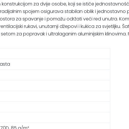
m konstrukcijom za dvije osobe, koji se ističe jednostavn
dijalnim spojem osigurava stabilan oblik i jednostavno pos
rostora za spavanje i pomažu održati veći red unutra. Ko
ventilacijski rukavi, unutarnji džepovi i kukica za svjetiljku
m za popravak i ultralaganim aluminijskim klinovima. Prik
asta
p 70D, 85 g/m²