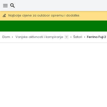
Besplatna dostava za narudžbe iznad 149 €.
Mogućnost slanja DHL Expressom (dostava unutar 24 sata)
30 dana za povrat, 90 dana za drvene karte i dekoracije.
Traži
Najbolje cijene za outdoor opremu i dodatke.
Dom
Vanjske aktivnosti i kampiranje
Šatori
Ferrino Fuji 2