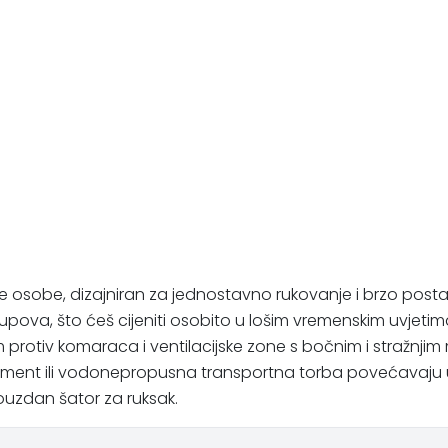
a dvije osobe, dizajniran za jednostavno rukovanje i brzo po
pova, što ćeš cijeniti osobito u lošim vremenskim uvjetima
tiv komaraca i ventilacijske zone s bočnim i stražnjim ma
stment ili vodonepropusna transportna torba povećavaju ud
pouzdan šator za ruksak.