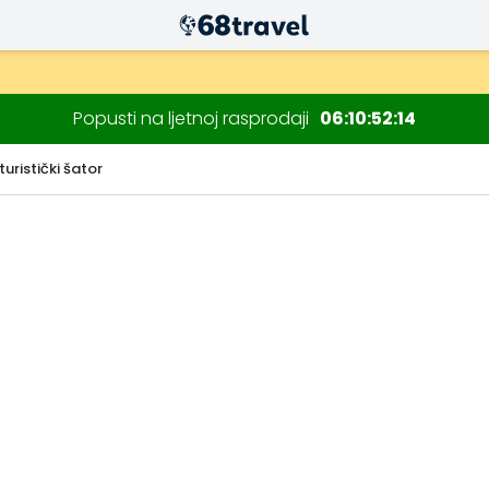
Popusti na ljetnoj rasprodaji
06
10
52
13
 turistički šator
Traži