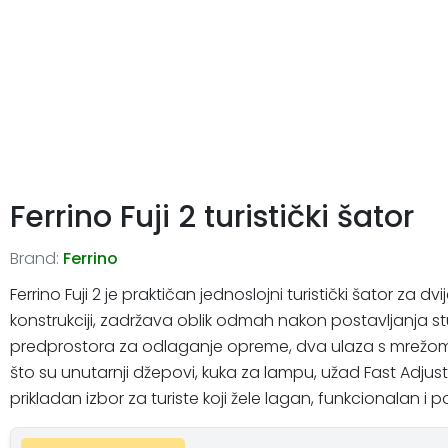
Ferrino Fuji 2 turistički šator
Brand:
Ferrino
Ferrino Fuji 2 je praktičan jednoslojni turistički šator z
konstrukciji, zadržava oblik odmah nakon postavljanja stu
predprostora za odlaganje opreme, dva ulaza s mrežom pro
što su unutarnji džepovi, kuka za lampu, užad Fast Adju
prikladan izbor za turiste koji žele lagan, funkcionalan i 