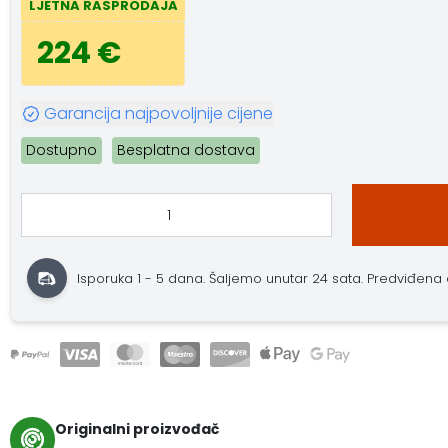
LJETNA RASPRODAJA
224 €
Garancija najpovoljnije cijene
Dostupno
Besplatna dostava
Isporuka 1 - 5 dana. Šaljemo unutar 24 sata. Predviđena do
Originalni proizvođač