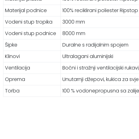
Materijal podnice
100% reciklirani poliester Ripsto
Vodeni stup tropika
3000 mm
Vodeni stup podnice
8000 mm
Šipke
Duralne s radijalnim spojem
Klinovi
Ultralagani aluminijski
Ventilacija
Bočni i stražnji ventilacijski rukav
Oprema
Unutarnji džepovi, kukica za svj
Torba
100 % vodonepropusna sa zalij