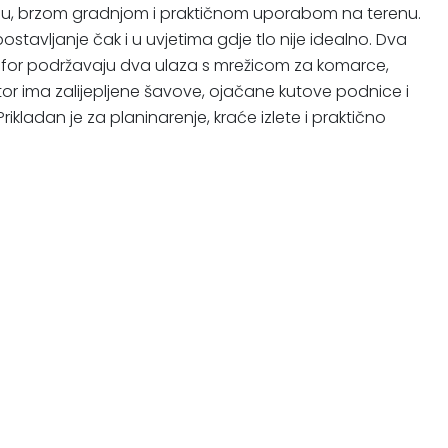
ošću, brzom gradnjom i praktičnom uporabom na terenu.
tavljanje čak i u uvjetima gdje tlo nije idealno. Dva
mfor podržavaju dva ulaza s mrežicom za komarce,
. Šator ima zalijepljene šavove, ojačane kutove podnice i
ladan je za planinarenje, kraće izlete i praktično