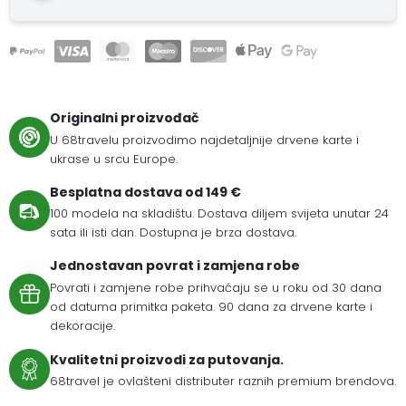
Originalni proizvođač
U 68travelu proizvodimo najdetaljnije drvene karte i
ukrase u srcu Europe.
Besplatna dostava od 149 €
100 modela na skladištu. Dostava diljem svijeta unutar 24
sata ili isti dan. Dostupna je brza dostava.
Jednostavan povrat i zamjena robe
Povrati i zamjene robe prihvaćaju se u roku od 30 dana
od datuma primitka paketa. 90 dana za drvene karte i
dekoracije.
Kvalitetni proizvodi za putovanja.
68travel je ovlašteni distributer raznih premium brendova.