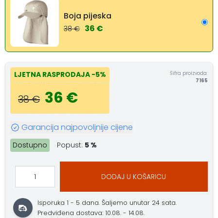
Boja pijeska
36 €
38 €
Šifra proizvoda:
LJETNA RASPRODAJA
-5%
7165
36 €
38 €
Garancija najpovoljnije cijene
Dostupno
Popust:
5 %
DODAJ U KOŠARICU
Isporuka 1 - 5 dana.
Šaljemo unutar 24 sata.
Predviđena dostava: 10.08. - 14.08.