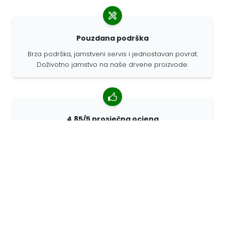
Pouzdana podrška
Brza podrška, jamstveni servis i jednostavan povrat.
Doživotno jamstvo na naše drvene proizvode.
4,85/5 prosječna ocjena
Više od 7400 recenzija kupaca iz cijelog svijeta. 98%
kupaca nas preporučuje.
Personalizirane narudžbe
68travel je originalni proizvođač, što znači da možemo