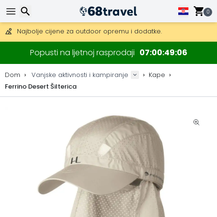
Besplatna dostava za narudžbe iznad 149 €.
Mogućnost slanja DHL Expressom (dostava unutar 24 sata)
0
30 dana za povrat, 90 dana za drvene karte i dekoracije.
Najbolje cijene za outdoor opremu i dodatke.
Traži
Popusti na ljetnoj rasprodaji
07
00
49
05
Dom
Vanjske aktivnosti i kampiranje
Kape
Ferrino Desert Šilterica
Traži