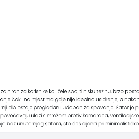
, dizajniran za korisnike koji žele spojiti nisku težinu, brzo
e čak i na mjestima gdje nije idealno usidrenje, a nakon p
ji dio ostaje pregledan i udoban za spavanje. Šator je p
 povećavaju ulazi s mrežom protiv komaraca, ventilacijske
 bez unutarnjeg šatora, što ćeš cijeniti pri minimalističko