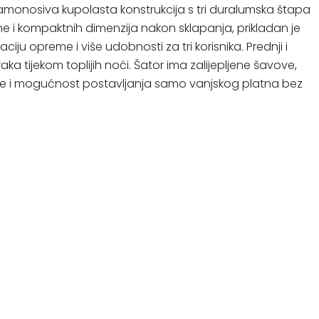
 samonosiva kupolasta konstrukcija s tri duralumska štapa
e i kompaktnih dimenzija nakon sklapanja, prikladan je
ju opreme i više udobnosti za tri korisnika. Prednji i
aka tijekom toplijih noći. Šator ima zalijepljene šavove,
 je i mogućnost postavljanja samo vanjskog platna bez