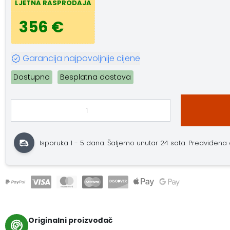
LJETNA RASPRODAJA
356 €
Garancija najpovoljnije cijene
Dostupno
Besplatna dostava
Isporuka 1 - 5 dana. Šaljemo unutar 24 sata. Predviđena do
Originalni proizvođač