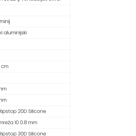
minij
ki aluminijski
3 cm
 mm
 mm
Ripstop 20D Silicone
mreža 10 0.8 mm
Ripstop 30D Silicone