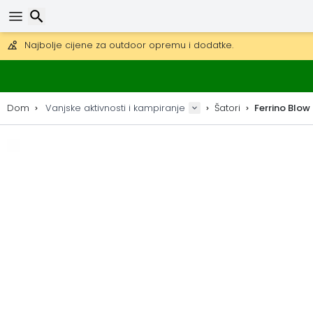
Besplatna dostava za narudžbe iznad 149 €.
Mogućnost slanja DHL Expressom (dostava unutar 24 sata)
30 dana za povrat, 90 dana za drvene karte i dekoracije.
Najbolje cijene za outdoor opremu i dodatke.
Traži
Dom
Vanjske aktivnosti i kampiranje
Šatori
Ferrino Blow