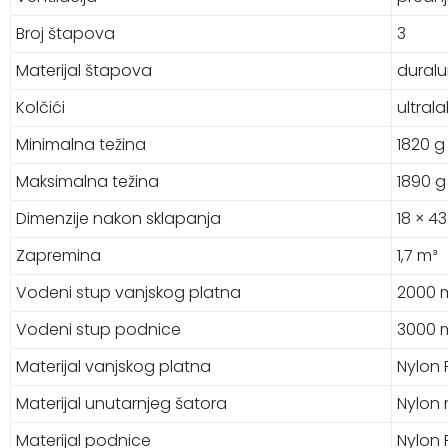
Broj štapova
3
Materijal štapova
duralu
Kolčići
ultrala
Minimalna težina
1820 g
Maksimalna težina
1890 g
Dimenzije nakon sklapanja
18 × 4
Zapremina
1,7 m³
Vodeni stup vanjskog platna
2000
Vodeni stup podnice
3000
Materijal vanjskog platna
Nylon 
Materijal unutarnjeg šatora
Nylon 
Materijal podnice
Nylon 