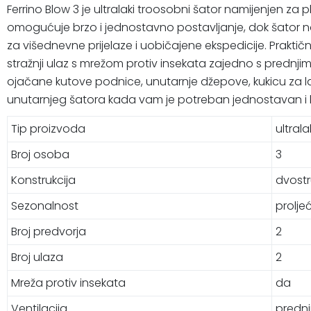
Ferrino Blow 3 je ultralaki troosobni šator namijenjen z
omogućuje brzo i jednostavno postavljanje, dok šator na
za višednevne prijelaze i uobičajene ekspedicije. Praktičn
stražnji ulaz s mrežom protiv insekata zajedno s prednjim i
ojačane kutove podnice, unutarnje džepove, kukicu za l
unutarnjeg šatora kada vam je potreban jednostavan i 
Tip proizvoda
ultrala
Broj osoba
3
Konstrukcija
dvost
Sezonalnost
prolje
Broj predvorja
2
Broj ulaza
2
Mreža protiv insekata
da
Ventilacija
prednji