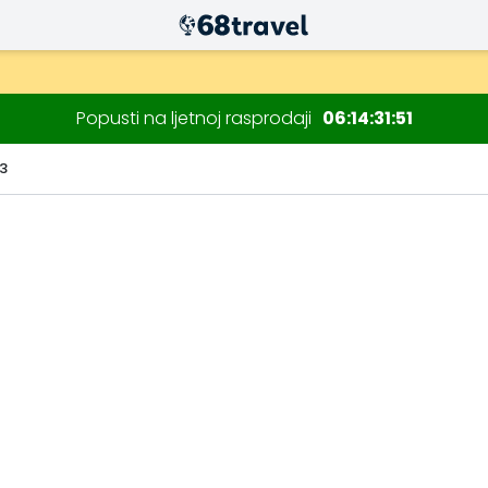
Popusti na ljetnoj rasprodaji
06
14
31
50
 3
Traži