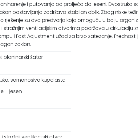
a planinarenje i putovanja od proljeća do jeseni. Dvostruka
kon postavljanja zadržava stabilan oblik. Zbog niske težin
o rješenje su dva predvorja koja omogućuju bolju organizaci
 stražnjim ventilacijskim otvorima podržavaju cirkulaciju zr
ampu i Fast Adjustment užad za brzo zatezanje. Prednost
lagan zaklon.
ki planinarski šator
ruka, samonosiva kupolasta
će – jesen
 i stražnji ventilacijski otvor