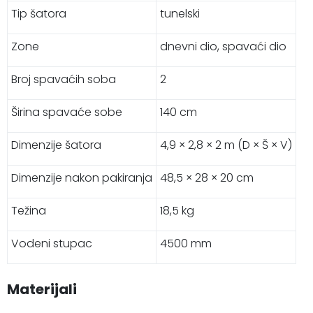
Tip šatora
tunelski
Zone
dnevni dio, spavaći dio
Broj spavaćih soba
2
Širina spavaće sobe
140 cm
Dimenzije šatora
4,9 × 2,8 × 2 m (D × Š × V)
Dimenzije nakon pakiranja
48,5 × 28 × 20 cm
Težina
18,5 kg
Vodeni stupac
4500 mm
Materijali