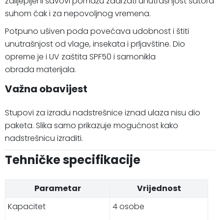
zalijepljeni šavovi pomažu zadržati unutrašnjost šatora
suhom čak i za nepovoljnog vremena.
Potpuno ušiven poda povećava udobnost i štiti
unutrašnjost od vlage, insekata i prljavštine. Dio
opreme je i UV zaštita SPF50 i samonikla
obrada materijala.
Važna obavijest
Stupovi za izradu nadstrešnice iznad ulaza nisu dio
paketa. Slika samo prikazuje mogućnost kako
nadstrešnicu izraditi.
Tehničke specifikacije
Parametar
Vrijednost
Kapacitet
4 osobe