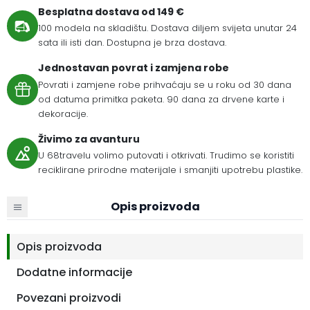
Besplatna dostava od 149 €
100 modela na skladištu. Dostava diljem svijeta unutar 24
sata ili isti dan. Dostupna je brza dostava.
Jednostavan povrat i zamjena robe
Povrati i zamjene robe prihvaćaju se u roku od 30 dana
od datuma primitka paketa. 90 dana za drvene karte i
dekoracije.
Živimo za avanturu
U 68travelu volimo putovati i otkrivati. Trudimo se koristiti
reciklirane prirodne materijale i smanjiti upotrebu plastike.
Opis proizvoda
Opis proizvoda
Dodatne informacije
Povezani proizvodi