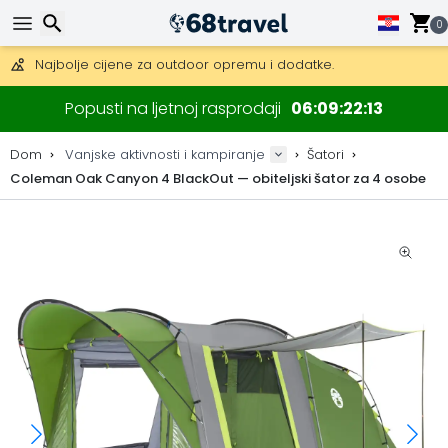
Besplatna dostava za narudžbe iznad 149 €.
0
Mogućnost slanja DHL Expressom (dostava unutar 24 sata)
30 dana za povrat, 90 dana za drvene karte i dekoracije.
Najbolje cijene za outdoor opremu i dodatke.
Traži
Popusti na ljetnoj rasprodaji
06
09
22
12
Dom
Vanjske aktivnosti i kampiranje
Šatori
Coleman Oak Canyon 4 BlackOut — obiteljski šator za 4 osobe
Traži