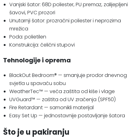
Vanjski šator: 68D poliester, PU premaz, zalijepljeni
šavovi, PVC prozori
Unutarnji šator: prozračni poliester i neprozirna
mrežica
Poda: polietilen
Konstrukcija: čelični stupovi
Tehnologije i oprema
BlackOut Bedroom® — smanjuje prodor dnevnog
svjetla u spavaću sobu
WeatherTec™ — veća zaštita od kiše i vlage
UVGuard™ — zaštita od UV zračenja (SPF50)
Fire Retardant — samonikli materijal
Easy Set Up — jednostavnije postavljanje šatora
Što je u pakiranju