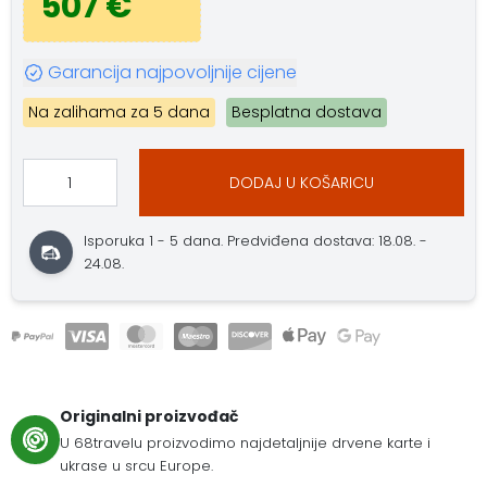
507 €
Garancija najpovoljnije cijene
Na zalihama za 5 dana
Besplatna dostava
DODAJ U KOŠARICU
Isporuka 1 - 5 dana. Predviđena dostava: 18.08. -
24.08.
Originalni proizvođač
U 68travelu proizvodimo najdetaljnije drvene karte i
ukrase u srcu Europe.