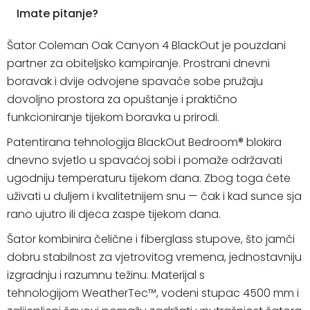
Imate pitanje?
Šator Coleman Oak Canyon 4 BlackOut je pouzdani
partner za obiteljsko kampiranje. Prostrani dnevni
boravak i dvije odvojene spavaće sobe pružaju
dovoljno prostora za opuštanje i praktično
funkcioniranje tijekom boravka u prirodi.
Patentirana tehnologija BlackOut Bedroom® blokira
dnevno svjetlo u spavaćoj sobi i pomaže održavati
ugodniju temperaturu tijekom dana. Zbog toga ćete
uživati u duljem i kvalitetnijem snu — čak i kad sunce sja
rano ujutro ili djeca zaspe tijekom dana.
Šator kombinira čelične i fiberglass stupove, što jamči
dobru stabilnost za vjetrovitog vremena, jednostavniju
izgradnju i razumnu težinu. Materijal s
tehnologijom WeatherTec™, vodeni stupac 4500 mm i