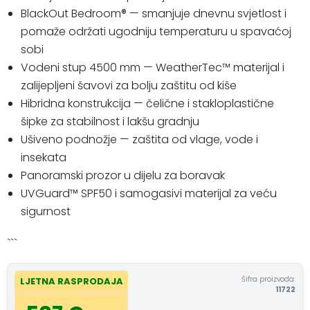
BlackOut Bedroom® — smanjuje dnevnu svjetlost i
pomaže održati ugodniju temperaturu u spavaćoj
sobi
Vodeni stup 4500 mm — WeatherTec™ materijal i
zalijepljeni šavovi za bolju zaštitu od kiše
Hibridna konstrukcija — čelične i stakloplastične
šipke za stabilnost i lakšu gradnju
Ušiveno podnožje — zaštita od vlage, vode i
insekata
Panoramski prozor u dijelu za boravak
UVGuard™ SPF50 i samogasivi materijal za veću
sigurnost
```
Šifra proizvoda:
LJETNA RASPRODAJA
11722