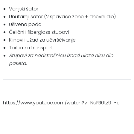
Vanjski šator
Unutarnji šator (2 spavaće zone + dnevni dio)
Ušivena poda
Čelični i fiberglass stupovi
Klinovi i užad za učvršćivanje
Torba za transport
Stupovi za nadstrešnicu iznad ulaza nisu dio
paketa.
https://www.youtube.com/watch?v=NuFB0tz9_-c