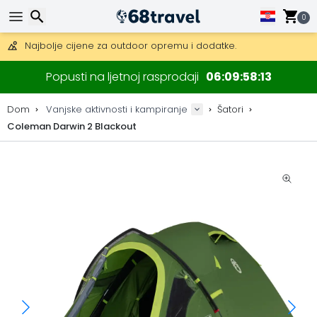
Besplatna dostava za narudžbe iznad 149 €.
Mogućnost slanja DHL Expressom (dostava unutar 24 sata)
0
30 dana za povrat, 90 dana za drvene karte i dekoracije.
Najbolje cijene za outdoor opremu i dodatke.
Traži
Popusti na ljetnoj rasprodaji
06
09
58
13
Dom
Vanjske aktivnosti i kampiranje
Šatori
Coleman Darwin 2 Blackout
Traži