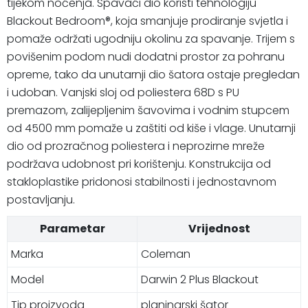
tijekom noćenja. Spavaći dio koristi tehnologiju
Blackout Bedroom®, koja smanjuje prodiranje svjetla i
pomaže održati ugodniju okolinu za spavanje. Trijem s
povišenim podom nudi dodatni prostor za pohranu
opreme, tako da unutarnji dio šatora ostaje pregledan
i udoban. Vanjski sloj od poliestera 68D s PU
premazom, zalijepljenim šavovima i vodnim stupcem
od 4500 mm pomaže u zaštiti od kiše i vlage. Unutarnji
dio od prozračnog poliestera i neprozirne mreže
podržava udobnost pri korištenju. Konstrukcija od
stakloplastike pridonosi stabilnosti i jednostavnom
postavljanju.
Parametar
Vrijednost
Marka
Coleman
Model
Darwin 2 Plus Blackout
Tip proizvoda
planinarski šator