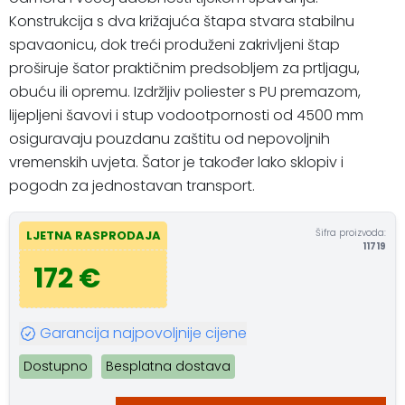
Konstrukcija s dva križajuća štapa stvara stabilnu
spavaonicu, dok treći produženi zakrivljeni štap
proširuje šator praktičnim predsobljem za prtljagu,
obuću ili opremu. Izdržljiv poliester s PU premazom,
lijepljeni šavovi i stup vodootpornosti od 4500 mm
osiguravaju pouzdanu zaštitu od nepovoljnih
vremenskih uvjeta. Šator je također lako sklopiv i
pogodn za jednostavan transport.
Šifra proizvoda:
LJETNA RASPRODAJA
11719
172 €
Garancija najpovoljnije cijene
Dostupno
Besplatna dostava