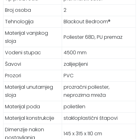
Broj osoba
2
Tehnologija
Blackout Bedroom®
Materijal vanjskog
Poliester 68D, PU premaz
sloja
Vodeni stupac
4500 mm
Šavovi
zalijepljeni
Prozori
PVC
Materijal unutarnjeg
prozračni poliester,
sloja
neprozirna mreža
Materijal poda
polietilen
Materijal konstrukcije
stakloplastični štapovi
Dimenzije nakon
145 x 315 x 110 cm
postavljanja