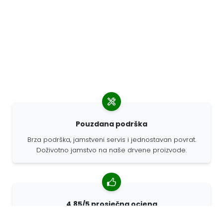
Pouzdana podrška
Brza podrška, jamstveni servis i jednostavan povrat.
Doživotno jamstvo na naše drvene proizvode.
4,85/5 prosječna ocjena
Više od 7400 recenzija kupaca iz cijelog svijeta. 98%