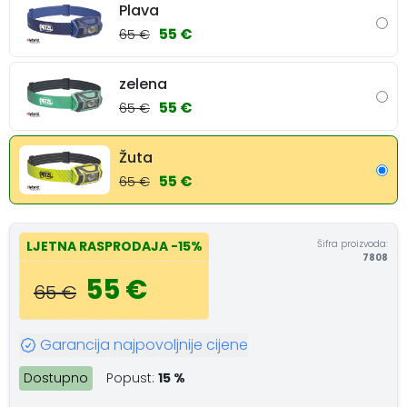
Plava
55 €
65 €
zelena
55 €
65 €
Žuta
55 €
65 €
Šifra proizvoda:
LJETNA RASPRODAJA
-15%
7808
55 €
65 €
Garancija najpovoljnije cijene
Dostupno
Popust:
15 %