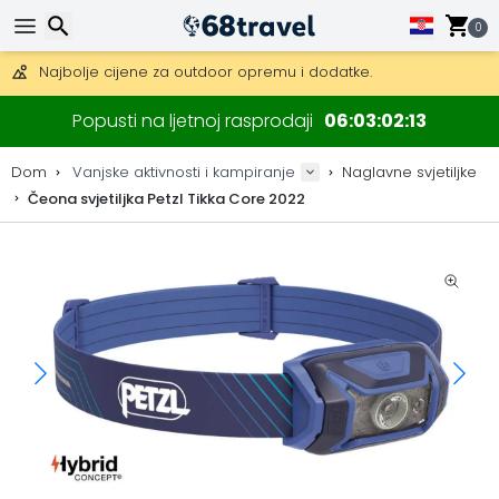
Besplatna dostava za narudžbe iznad 149 €.
Mogućnost slanja DHL Expressom (dostava unutar 24 sata)
0
30 dana za povrat, 90 dana za drvene karte i dekoracije.
Najbolje cijene za outdoor opremu i dodatke.
Traži
Popusti na ljetnoj rasprodaji
06
03
02
13
Dom
Vanjske aktivnosti i kampiranje
Naglavne svjetiljke
Čeona svjetiljka Petzl Tikka Core 2022
Traži