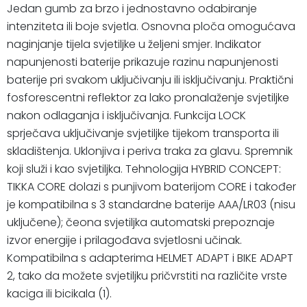
Jedan gumb za brzo i jednostavno odabiranje
intenziteta ili boje svjetla. Osnovna ploča omogućava
naginjanje tijela svjetiljke u željeni smjer. Indikator
napunjenosti baterije prikazuje razinu napunjenosti
baterije pri svakom uključivanju ili isključivanju. Praktični
fosforescentni reflektor za lako pronalaženje svjetiljke
nakon odlaganja i isključivanja. Funkcija LOCK
sprječava uključivanje svjetiljke tijekom transporta ili
skladištenja. Uklonjiva i periva traka za glavu. Spremnik
koji služi i kao svjetiljka. Tehnologija HYBRID CONCEPT:
TIKKA CORE dolazi s punjivom baterijom CORE i također
je kompatibilna s 3 standardne baterije AAA/LR03 (nisu
uključene); čeona svjetiljka automatski prepoznaje
izvor energije i prilagođava svjetlosni učinak.
Kompatibilna s adapterima HELMET ADAPT i BIKE ADAPT
2, tako da možete svjetiljku pričvrstiti na različite vrste
kaciga ili bicikala (1).