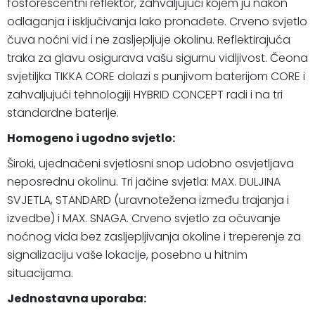
fosforescentni reflektor, zahvaljujući kojem ju nakon
odlaganja i isključivanja lako pronađete. Crveno svjetlo
čuva noćni vid i ne zasljepljuje okolinu. Reflektirajuća
traka za glavu osigurava vašu sigurnu vidljivost. Čeona
svjetiljka TIKKA CORE dolazi s punjivom baterijom CORE i
zahvaljujući tehnologiji HYBRID CONCEPT radi i na tri
standardne baterije.
Homogeno i ugodno svjetlo:
Široki, ujednačeni svjetlosni snop udobno osvjetljava
neposrednu okolinu. Tri jačine svjetla: MAX. DULJINA
SVJETLA, STANDARD (uravnotežena između trajanja i
izvedbe) i MAX. SNAGA. Crveno svjetlo za očuvanje
noćnog vida bez zasljepljivanja okoline i treperenje za
signalizaciju vaše lokacije, posebno u hitnim
situacijama.
Jednostavna uporaba: