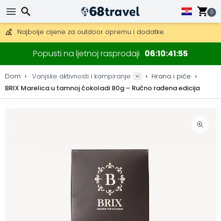
Besplatna dostava za narudžbe iznad 149 €.
Mogućnost slanja DHL Expressom (dostava unutar 24 sata)
0
30 dana za povrat, 90 dana za drvene karte i dekoracije.
Najbolje cijene za outdoor opremu i dodatke.
Traži
Popusti na ljetnoj rasprodaji
06
10
41
55
Dom
Vanjske aktivnosti i kampiranje
Hrana i piće
BRIX Marelica u tamnoj čokoladi 80g – Ručno rađena edicija
Traži