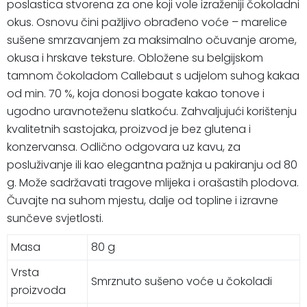
poslastica stvorena za one koji vole izraženiji čokoladni
okus. Osnovu čini pažljivo obrađeno voće – marelice
sušene smrzavanjem za maksimalno očuvanje arome,
okusa i hrskave teksture. Obložene su belgijskom
tamnom čokoladom Callebaut s udjelom suhog kakaa
od min. 70 %, koja donosi bogate kakao tonove i
ugodno uravnoteženu slatkoću. Zahvaljujući korištenju
kvalitetnih sastojaka, proizvod je bez glutena i
konzervansa. Odlično odgovara uz kavu, za
posluživanje ili kao elegantna pažnja u pakiranju od 80
g. Može sadržavati tragove mlijeka i orašastih plodova.
Čuvajte na suhom mjestu, dalje od topline i izravne
sunčeve svjetlosti.
Masa
80 g
Vrsta
Smrznuto sušeno voće u čokoladi
proizvoda