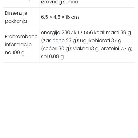
izravnog sunca
Dimenzije
6,5 × 4,5 × 16 cm
pakiranja
energija 2307 kJ / 556 kcal; masti 39 g
Prehrambene
(zasićene 23 g); ugljikohidrati 37 g
informacije
(šećeri 30 g); vlakna 13 g; proteini 7,7 g;
na 100 g
sol 0,08 g