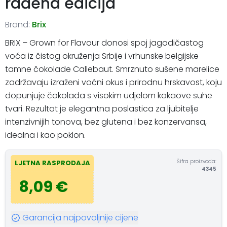
rađena edicija
Brand:
Brix
BRIX – Grown for Flavour donosi spoj jagodičastog
voća iz čistog okruženja Srbije i vrhunske belgijske
tamne čokolade Callebaut. Smrznuto sušene marelice
zadržavaju izraženi voćni okus i prirodnu hrskavost, koju
dopunjuje čokolada s visokim udjelom kakaove suhe
tvari. Rezultat je elegantna poslastica za ljubitelje
intenzivnijih tonova, bez glutena i bez konzervansa,
idealna i kao poklon.
Šifra proizvoda:
LJETNA RASPRODAJA
4345
8,09 €
Garancija najpovoljnije cijene