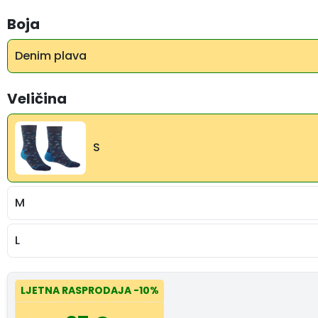
Boja
Denim plava
Veličina
S
M
L
LJETNA RASPRODAJA
-10%