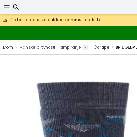
Besplatna dostava za narudžbe iznad 149 €.
Mogućnost slanja DHL Expressom (dostava unutar 24 sata)
30 dana za povrat, 90 dana za drvene karte i dekoracije.
Najbolje cijene za outdoor opremu i dodatke.
Traži
Dom
Vanjske aktivnosti i kampiranje
Čarape
BRIDGEDAL