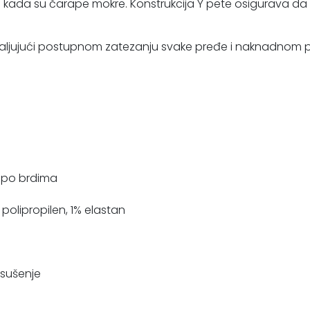
 kada su čarape mokre. Konstrukcija Y pete osigurava da se
aljujući postupnom zatezanju svake pređe i naknadnom par
 po brdima
 polipropilen, 1% elastan
 sušenje