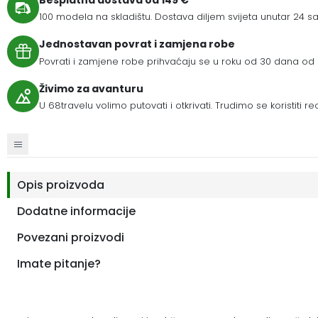
100 modela na skladištu. Dostava diljem svijeta unutar 24 sat
Jednostavan povrat i zamjena robe
Povrati i zamjene robe prihvaćaju se u roku od 30 dana od 
Živimo za avanturu
U 68travelu volimo putovati i otkrivati. Trudimo se koristiti r
Opis proizvoda
Dodatne informacije
Povezani proizvodi
Imate pitanje?