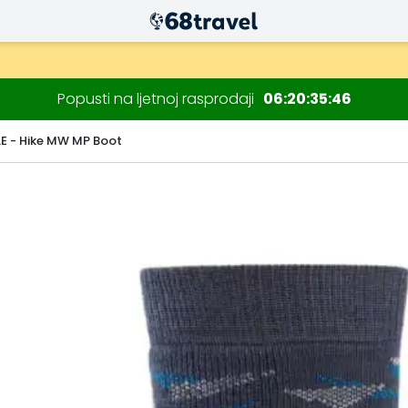
Popusti na ljetnoj rasprodaji
06
20
35
45
E - Hike MW MP Boot
Traži