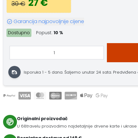
27 €
30 €
Garancija najpovoljnije cijene
Dostupno
Popust:
10 %
Isporuka 1 - 5 dana.
Šaljemo unutar 24 sata.
Predviđena d
Originalni proizvođač
U 68travelu proizvodimo najdetaljnije drvene karte i ukrase
Besplatna dostava od 149 €