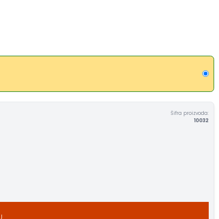
Šifra proizvoda:
10032
U