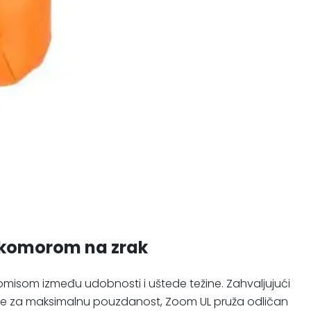
s komorom na zrak
omisom između udobnosti i uštede težine. Zahvaljujući
litete za maksimalnu pouzdanost, Zoom UL pruža odličan