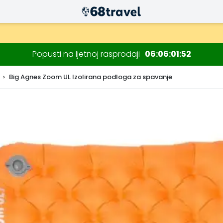
Popusti na ljetnoj rasprodaji
06
06
01
51
Big Agnes Zoom UL Izolirana podloga za spavanje
Traži