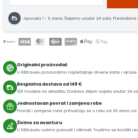
Isporuka 1 - 5 dana.
Šaljemo unutar 24 sata.
Predviđena do
Originalni proizvođač
U 68travelu proizvodimo najdetaljnije drvene karte i ukrase
Besplatna dostava od 149 €
100 modela na skladištu. Dostava diljem svijeta unutar 24 sat
Jednostavan povrat i zamjena robe
Povrati i zamjene robe prihvaćaju se u roku od 30 dana od 
Živimo za avanturu
U 68travelu volimo putovati i otkrivati. Trudimo se koristiti r