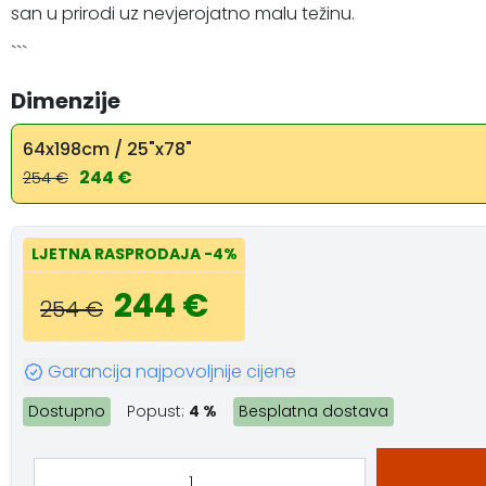
san u prirodi uz nevjerojatno malu težinu.
```
Dimenzije
64x198cm / 25"x78"
244 €
254 €
LJETNA RASPRODAJA
-4%
244 €
254 €
Garancija najpovoljnije cijene
Dostupno
Popust:
4 %
Besplatna dostava