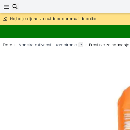
Besplatna dostava za narudžbe iznad 149 €.
Mogućnost slanja DHL Expressom (dostava unutar 24 sata)
Traži
30 dana za povrat, 90 dana za drvene karte i dekoracije.
Najbolje cijene za outdoor opremu i dodatke.
Dom
Vanjske aktivnosti i kampiranje
Prostirke za spavanje