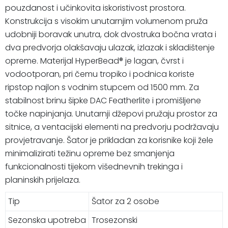
pouzdanost i učinkovita iskoristivost prostora.
Konstrukcija s visokim unutarnjim volumenom pruža
udobniji boravak unutra, dok dvostruka bočna vrata i
dva predvorja olakšavaju ulazak, izlazak i skladištenje
opreme. Materijal HyperBead® je lagan, čvrst i
vodootporan, pri čemu tropiko i podnica koriste
ripstop najlon s vodnim stupcem od 1500 mm. Za
stabilnost brinu šipke DAC Featherlite i promišljene
točke napinjanja. Unutarnji džepovi pružaju prostor za
sitnice, a ventacijski elementi na predvorju podržavaju
provjetravanje. Šator je prikladan za korisnike koji žele
minimalizirati težinu opreme bez smanjenja
funkcionalnosti tijekom višednevnih trekinga i
planinskih prijelaza.
Tip
Šator za 2 osobe
Sezonska upotreba
Trosezonski