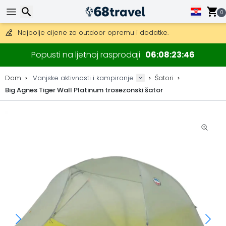
0
Besplatna dostava za narudžbe iznad 149 €.
Mogućnost slanja DHL Expressom (dostava unutar 24 sata)
30 dana za povrat, 90 dana za drvene karte i dekoracije.
Najbolje cijene za outdoor opremu i dodatke.
Traži
Popusti na ljetnoj rasprodaji
06
08
23
45
Dom
Vanjske aktivnosti i kampiranje
Šatori
Big Agnes Tiger Wall Platinum trosezonski šator
Traži