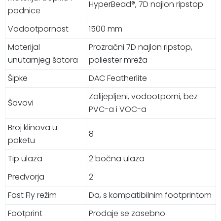
HyperBead®, 7D najlon ripstop
podnice
Vodootpornost
1500 mm
Materijal
Prozračni 7D najlon ripstop,
unutarnjeg šatora
poliester mreža
Šipke
DAC Featherlite
Zalijepljeni, vodootporni, bez
Šavovi
PVC-a i VOC-a
Broj klinova u
8
paketu
Tip ulaza
2 bočna ulaza
Predvorja
2
Fast Fly režim
Da, s kompatibilnim footprintom
Footprint
Prodaje se zasebno