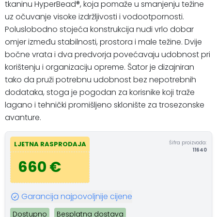
tkaninu HyperBead®, koja pomaže u smanjenju težine
uz očuvanje visoke izdržljivosti i vodootpornosti.
Poluslobodno stojeća konstrukcija nudi vrlo dobar
omjer između stabilnosti, prostora i male težine. Dvije
bočne vrata i dva predvorja povećavaju udobnost pri
korištenju i organizaciju opreme. Šator je dizajniran
tako da pruži potrebnu udobnost bez nepotrebnih
dodataka, stoga je pogodan za korisnike koji traže
lagano i tehnički promišljeno sklonište za trosezonske
avanture.
Šifra proizvoda:
LJETNA RASPRODAJA
11640
660 €
Garancija najpovoljnije cijene
Dostupno
Besplatna dostava