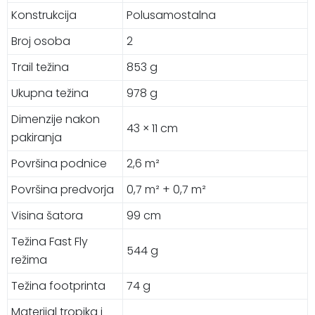
Konstrukcija
Polusamostalna
Broj osoba
2
Trail težina
853 g
Ukupna težina
978 g
Dimenzije nakon
43 × 11 cm
pakiranja
Površina podnice
2,6 m²
Površina predvorja
0,7 m² + 0,7 m²
Visina šatora
99 cm
Težina Fast Fly
544 g
režima
Težina footprinta
74 g
Materijal tropika i