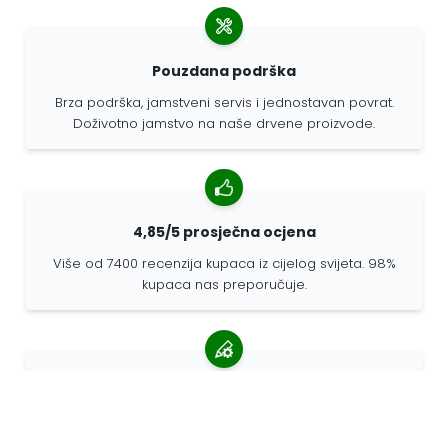
Pouzdana podrška
Brza podrška, jamstveni servis i jednostavan povrat.
Doživotno jamstvo na naše drvene proizvode.
4,85/5 prosječna ocjena
Više od 7400 recenzija kupaca iz cijelog svijeta. 98%
kupaca nas preporučuje.
Personalizirane narudžbe
68travel je originalni proizvođač, što znači da možemo
brzo izraditi individualne narudžbe prema vašim