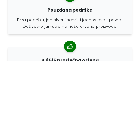
Pouzdana podrška
Brza podrška, jamstveni servis i jednostavan povrat.
Doživotno jamstvo na naše drvene proizvode.
4,85/5 prosječna ocjena
Više od 7400 recenzija kupaca iz cijelog svijeta. 98%
kupaca nas preporučuje.
Personalizirane narudžbe
68travel je originalni proizvođač, što znači da možemo
brzo izraditi individualne narudžbe prema vašim
željama.