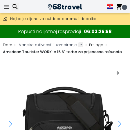
Besplatna dostava za narudžbe iznad 149 €.
Mogućnost slanja DHL Expressom (dostava unutar 24 sata)
0
30 dana za povrat, 90 dana za drvene karte i dekoracije.
Najbolje cijene za outdoor opremu i dodatke.
Traži
Popusti na ljetnoj rasprodaji
06
03
25
58
Dom
Vanjske aktivnosti i kampiranje
Prtljaga
American Tourister WORK-e 15,6" torba za prijenosno računalo
Traži