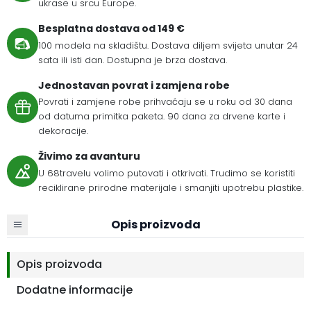
ukrase u srcu Europe.
Besplatna dostava od 149 €
100 modela na skladištu. Dostava diljem svijeta unutar 24
sata ili isti dan. Dostupna je brza dostava.
Jednostavan povrat i zamjena robe
Povrati i zamjene robe prihvaćaju se u roku od 30 dana
od datuma primitka paketa. 90 dana za drvene karte i
dekoracije.
Živimo za avanturu
U 68travelu volimo putovati i otkrivati. Trudimo se koristiti
reciklirane prirodne materijale i smanjiti upotrebu plastike.
Opis proizvoda
Opis proizvoda
Dodatne informacije