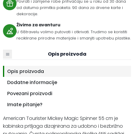
Povrati i zamjene robe prihvaćaju se u roku od 30 dana
od datuma primitka paketa. 90 dana za drvene karte i
dekoracije.
Živimo za avanturu
U 68travelu volimo putovati i otkrivati. Trudimo se koristiti
reciklirane prirodne materijale i smanjiti upotrebu plastike.
Opis proizvoda
Opis proizvoda
Dodatne informacije
Povezani proizvodi
Imate pitanje?
American Tourister Mickey Magic Spinner 55 cm je
kabinska prtljaga dizajnirana za udobno i bezbrižno
putovanje. Čvrsta polipropilenska školjka štiti sadržaj