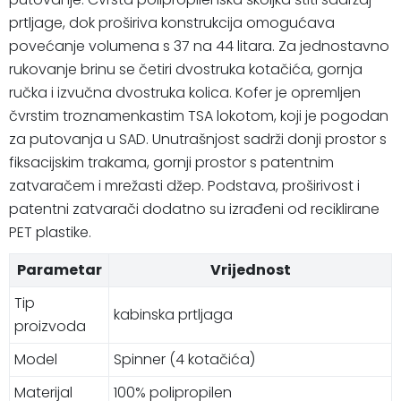
prtljage, dok proširiva konstrukcija omogućava
povećanje volumena s 37 na 44 litara. Za jednostavno
rukovanje brinu se četiri dvostruka kotačića, gornja
ručka i izvučna dvostruka kolica. Kofer je opremljen
čvrstim troznamenkastim TSA lokotom, koji je pogodan
za putovanja u SAD. Unutrašnjost sadrži donji prostor s
fiksacijskim trakama, gornji prostor s patentnim
zatvaračem i mrežasti džep. Podstava, proširivost i
patentni zatvarači dodatno su izrađeni od reciklirane
PET plastike.
Parametar
Vrijednost
Tip
kabinska prtljaga
proizvoda
Model
Spinner (4 kotačića)
Materijal
100% polipropilen