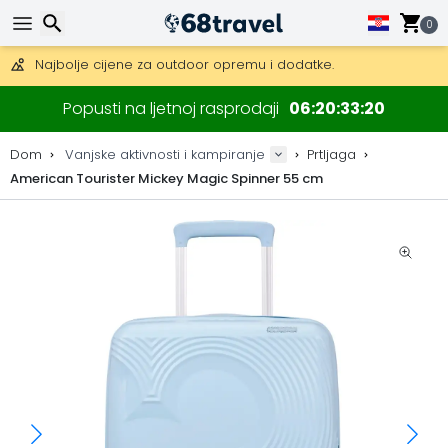
Besplatna dostava za narudžbe iznad 149 €.
Mogućnost slanja DHL Expressom (dostava unutar 24 sata)
0
30 dana za povrat, 90 dana za drvene karte i dekoracije.
Najbolje cijene za outdoor opremu i dodatke.
Traži
Popusti na ljetnoj rasprodaji
06
20
33
20
Dom
Vanjske aktivnosti i kampiranje
Prtljaga
American Tourister Mickey Magic Spinner 55 cm
Traži