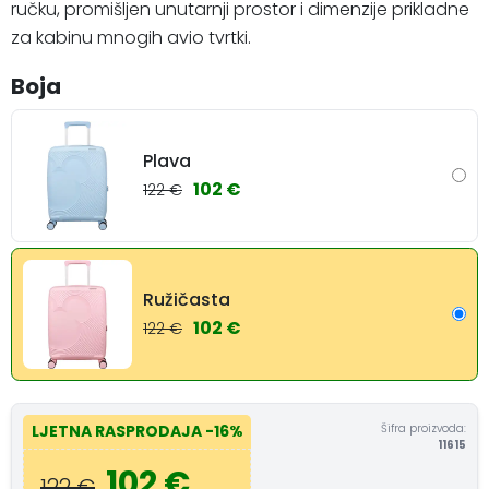
ručku, promišljen unutarnji prostor i dimenzije prikladne
za kabinu mnogih avio tvrtki.
Boja
Plava
102 €
122 €
Ružičasta
102 €
122 €
Šifra proizvoda:
LJETNA RASPRODAJA
-16%
11615
102 €
122 €