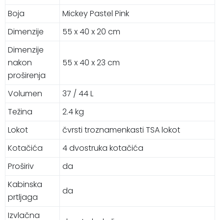
Boja
Mickey Pastel Pink
Dimenzije
55 x 40 x 20 cm
Dimenzije
nakon
55 x 40 x 23 cm
proširenja
Volumen
37 / 44 L
Težina
2.4 kg
Lokot
čvrsti troznamenkasti TSA lokot
Kotačića
4 dvostruka kotačića
Proširiv
da
Kabinska
da
prtljaga
Izvlačna