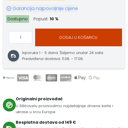
Garancija najpovoljnije cijene
Dostupno
Popust:
10 %
DODAJ U KOŠARICU
Isporuka 1 - 5 dana.
Šaljemo unutar 24 sata.
Predviđena dostava: 11.08. - 17.08.
Originalni proizvođač
U 68travelu proizvodimo najdetaljnije drvene karte i
ukrase u srcu Europe.
Besplatna dostava od 149 €