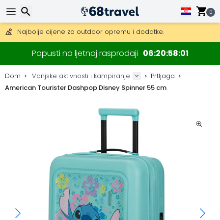
Besplatna dostava za narudžbe iznad 149 €.
0
Mogućnost slanja DHL Expressom (dostava unutar 24 sata)
30 dana za povrat, 90 dana za drvene karte i dekoracije.
Najbolje cijene za outdoor opremu i dodatke.
Traži
Popusti na ljetnoj rasprodaji
06
20
58
00
Dom
Vanjske aktivnosti i kampiranje
Prtljaga
American Tourister Dashpop Disney Spinner 55 cm
Traži