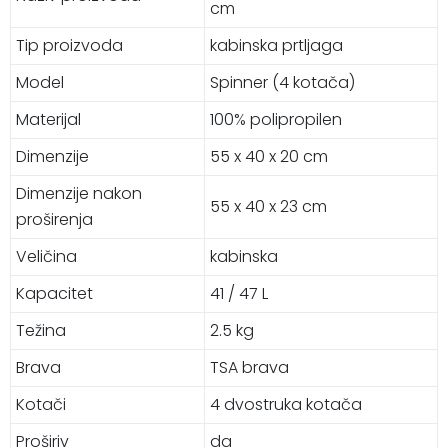
cm
Tip proizvoda
kabinska prtljaga
Model
Spinner (4 kotača)
Materijal
100% polipropilen
Dimenzije
55 x 40 x 20 cm
Dimenzije nakon
55 x 40 x 23 cm
proširenja
Veličina
kabinska
Kapacitet
41 / 47 L
Težina
2.5 kg
Brava
TSA brava
Kotači
4 dvostruka kotača
Proširiv
da