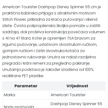
American Tourister Dashpop Disney Spinner 55 cm je
praktična kabinska prtljaga s atraktivnim motivom
Stitch Flower, prikladna za kraća putovanja i vikend
izlete. Čvrsta polipropilenska školjka pomaže u zaštiti
sadržaja, dok proširiva konstrukcija povećava volumen
s 41 na 47 litara. Kofer je opremljen TSA bravom za
sigurno putovanje, uvlačivom dvostrukom ručkom,
gornjom ručkom i četiri dvostruka kotača za
jednostavno rukovanje. Unutra se nalazi razdjelna
pregrada i križni remeni za pregledno pakiranje.
Unutarnja podstava je također izrađena od 100%
reciklirane PET plastike.
Parametar
Vrijednost
Marka
American Tourister
Dashpop Disney Spinner 55
Naziv proizvoda