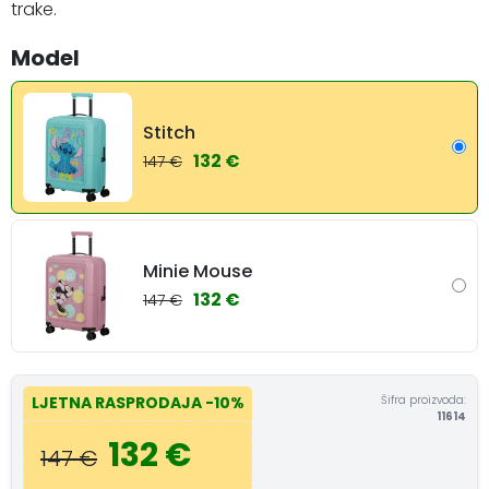
trake.
Model
Stitch
132 €
147 €
Minie Mouse
132 €
147 €
Šifra proizvoda:
LJETNA RASPRODAJA
-10%
11614
132 €
147 €