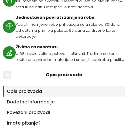
100 modela na skladištu. Dostava diljem svijeta unutar 24
sata ili isti dan. Dostupna je brza dostava.
Jednostavan povrat i zamjena robe
Povrati i zamjene robe prihvaćaju se u roku od 30 dana
od datuma primitka paketa. 90 dana za drvene karte i
dekoracije.
Živimo za avanturu
U 68travelu volimo putovati i otkrivati. Trudimo se koristiti
reciklirane prirodne materijale i smanjiti upotrebu plastike.
Opis proizvoda
Opis proizvoda
Dodatne informacije
Povezani proizvodi
Imate pitanje?