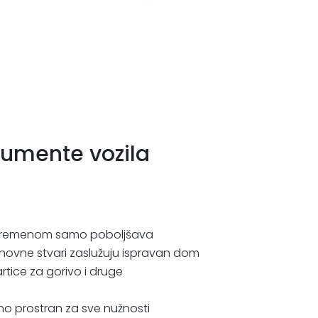
kumente vozila
e s vremenom samo poboljšava
snovne stvari zaslužuju ispravan dom
rtice za gorivo i druge
jno prostran za sve nužnosti