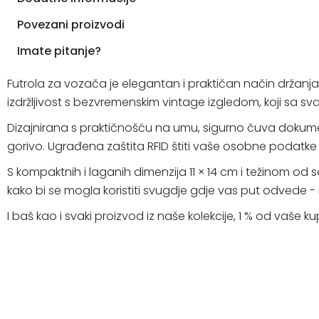
Povezani proizvodi
Imate pitanje?
Futrola za vozača je elegantan i praktičan način držanj
izdržljivost s bezvremenskim vintage izgledom, koji sa 
Dizajnirana s praktičnošću na umu, sigurno čuva dokumente
gorivo. Ugrađena zaštita RFID štiti vaše osobne podatke
S kompaktnih i laganih dimenzija 11 × 14 cm i težinom od 
kako bi se mogla koristiti svugdje gdje vas put odvede - i
I baš kao i svaki proizvod iz naše kolekcije, 1 % od vaše 