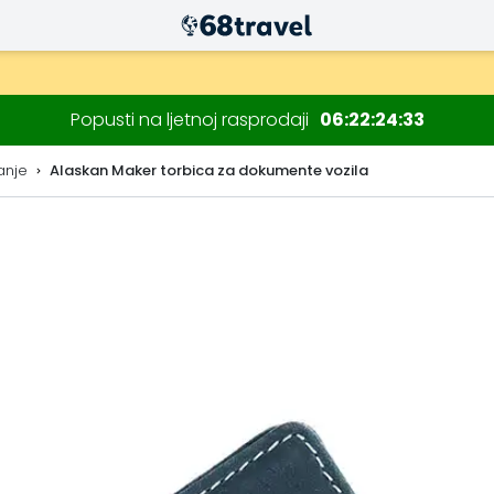
Popusti na ljetnoj rasprodaji
06
22
24
32
anje
Alaskan Maker torbica za dokumente vozila
Traži