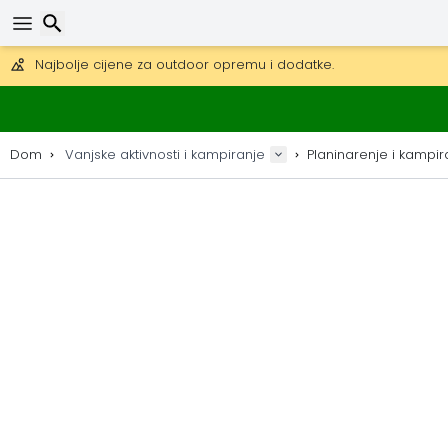
Besplatna dostava za narudžbe iznad 149 €.
Mogućnost slanja DHL Expressom (dostava unutar 24 sata)
30 dana za povrat, 90 dana za drvene karte i dekoracije.
Najbolje cijene za outdoor opremu i dodatke.
Traži
Dom
Vanjske aktivnosti i kampiranje
Planinarenje i kampir