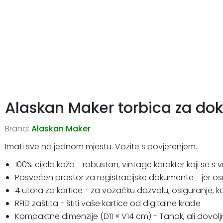
Alaskan Maker torbica za do
Brand:
Alaskan Maker
Imati sve na jednom mjestu. Vozite s povjerenjem.
100% cijela koža - robustan, vintage karakter koji s
Posvećen prostor za registracijske dokumente - jer o
4 utora za kartice - za vozačku dozvolu, osiguranje, ka
RFID zaštita - štiti vaše kartice od digitalne krađe
Kompaktne dimenzije (D11 × V14 cm) - Tanak, ali dovol