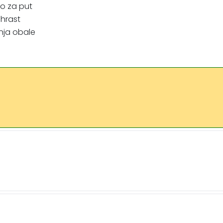
no za put
 hrast
nja obale