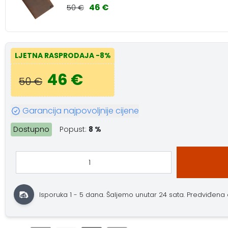
46 €
50 €
LJETNA RASPRODAJA
-8%
46 €
50 €
Garancija najpovoljnije cijene
Dostupno
Popust:
8 %
Isporuka 1 - 5 dana.
Šaljemo unutar 24 sata.
Predviđena do