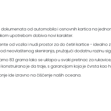
a dokumenata od automobila i osnovnih kartica na jednom 
svakom upotrebom dobiva novi karakter.
 od vozila i nudi prostor za do četiri kartice - idealno za
 od neovlaštenog skeniranja, pružajući dodatnu razinu sig
samo 83 grama lako se uklapa u svaki pretinac za rukavice, 
 konstruirana je da traje, s garancijom koja je čvrsta kao h
kupnje ide izravno na čišćenje naših oceana.