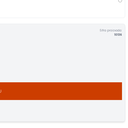
Šifra proizvoda:
10136
U