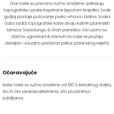
Ove čaše su precizno ručno izrađene i prikazuju
topografske uzorke inspirirane ljepotom krajolika. Svaki
gutljaj postaje putovanje preko vrhova i dolina. Svaka
čaša sadrži topografske karte dvaju kultnih planinskih
lanaca: Sassolungo & Gran paradiso. Ovi uzorci su
obično ugravirani ili otisnuti na čaše te pružaju
detaljan i vizualno privlačan prikaz planinskog reljefa.
Očaravajuće
Naše čaše su ručno izrađene od 100 % kristalnog stakla,
što ih čini visokokvalitetnima, vrlo prozirnima i
izdržljivima.