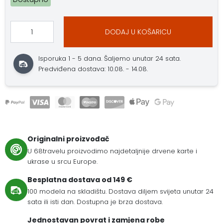
DODAJ U KOŠARICU
Isporuka 1 - 5 dana. Šaljemo unutar 24 sata.
Predviđena dostava: 10.08. - 14.08.
Originalni proizvođač
U 68travelu proizvodimo najdetaljnije drvene karte i
ukrase u srcu Europe.
Besplatna dostava od 149 €
100 modela na skladištu. Dostava diljem svijeta unutar 24
sata ili isti dan. Dostupna je brza dostava.
Jednostavan povrat i zamjena robe