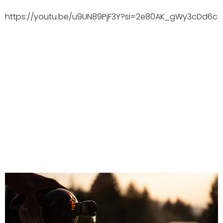
https://youtu.be/u9UN89PjF3Y?si=2e80AK_gWy3cDd6c