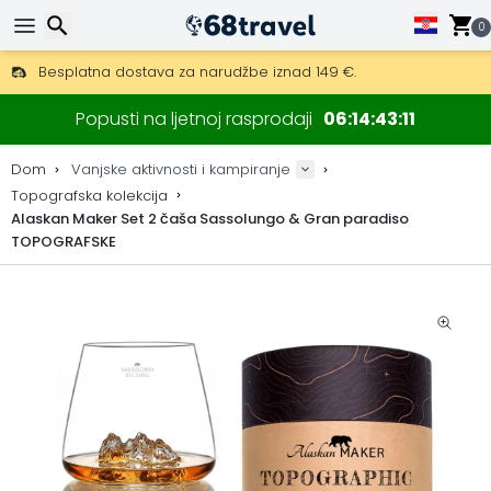
0
Besplatna dostava za narudžbe iznad 149 €.
Mogućnost slanja DHL Expressom (dostava unutar 24 sata)
Traži
30 dana za povrat, 90 dana za drvene karte i dekoracije.
Popusti na ljetnoj rasprodaji
06
14
43
10
Najbolje cijene za outdoor opremu i dodatke.
Dom
Vanjske aktivnosti i kampiranje
Topografska kolekcija
Alaskan Maker Set 2 čaša Sassolungo & Gran paradiso
TOPOGRAFSKE
Traži