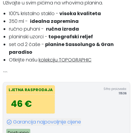
Uživajte u svim pićima na vrhovima planina.
100% kristalno staklo -
visoka kvaliteta
350 ml -
idealna zapremina
ručno puhani -
ručna izrada
planinski uzorci -
topografski reljef
set od 2 čaše -
planine Sassolungo & Gran
paradiso
Otkrijte našu
kolekciju TOPOGRAPHIC
```
Šifra proizvoda:
LJETNA RASPRODAJA
11536
46 €
Garancija najpovoljnije cijene
Dostupno