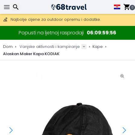
0
Besplatna dostava za narudžbe iznad 149 €.
Mogućnost slanja DHL Expressom (dostava unutar 24 sata)
Traži
30 dana za povrat, 90 dana za drvene karte i dekoracije.
Popusti na ljetnoj rasprodaji
06
09
59
55
Najbolje cijene za outdoor opremu i dodatke.
Dom
Vanjske aktivnosti i kampiranje
Kape
Alaskan Maker Kapa KODIAK
Traži