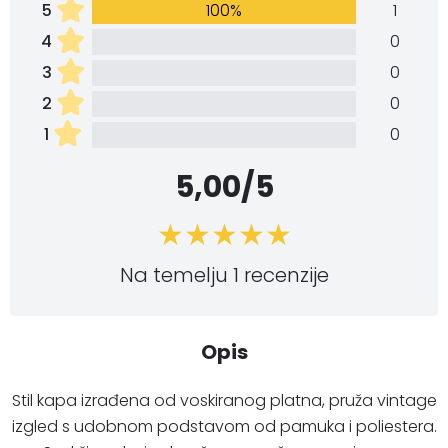
5
100%
1
4
0
3
0
2
0
1
0
5,00/5
Na temelju 1 recenzije
Opis
Stil kapa izrađena od voskiranog platna, pruža vintage
izgled s udobnom podstavom od pamuka i poliestera.