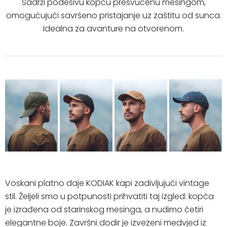
Sadrži podesivu kopču presvučenu mesingom,
omogućujući savršeno pristajanje uz zaštitu od sunca.
Idealna za avanture na otvorenom.
Voskani platno daje KODIAK kapi zadivljujući vintage
stil. Željeli smo u potpunosti prihvatiti taj izgled: kopča
je izrađena od starinskog mesinga, a nudimo četiri
elegantne boje. Završni dodir je izvezeni medvjed iz