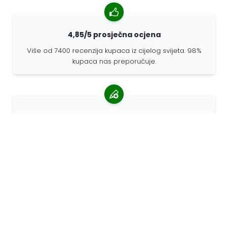
4,85/5 prosječna ocjena
Više od 7400 recenzija kupaca iz cijelog svijeta. 98%
kupaca nas preporučuje.
Personalizirane narudžbe
68travel je originalni proizvođač, što znači da možemo
brzo izraditi individualne narudžbe prema vašim
željama.
Živimo za avanturu
U 68travelu volimo putovati i otkrivati. Trudimo se