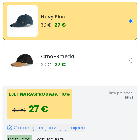
Navy Blue
27 €
30 €
Crno-Smeđa
27 €
30 €
Šifra proizvoda:
LJETNA RASPRODAJA
-10%
9843
27 €
30 €
Garancija najpovoljnije cijene
Dostupno
Popust:
10 %