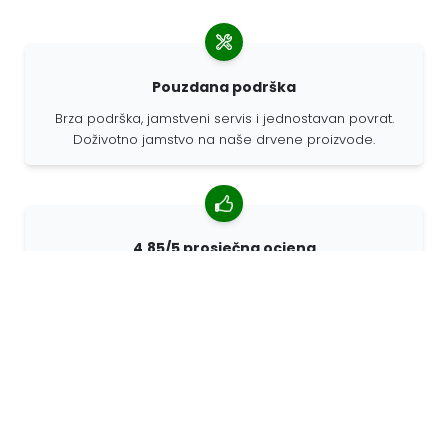
Pouzdana podrška
Brza podrška, jamstveni servis i jednostavan povrat.
Doživotno jamstvo na naše drvene proizvode.
4,85/5 prosječna ocjena
Više od 7400 recenzija kupaca iz cijelog svijeta. 98%
kupaca nas preporučuje.
Personalizirane narudžbe
68travel je originalni proizvođač, što znači da možemo