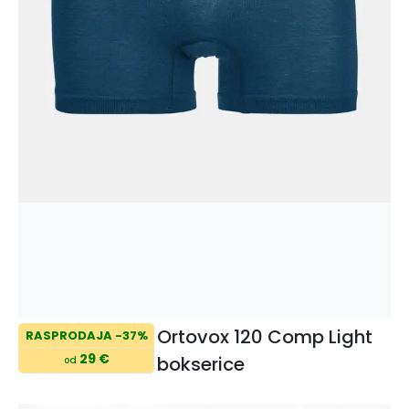
Ortovox 120 Comp Light
RASPRODAJA -37%
29 €
bokserice
od