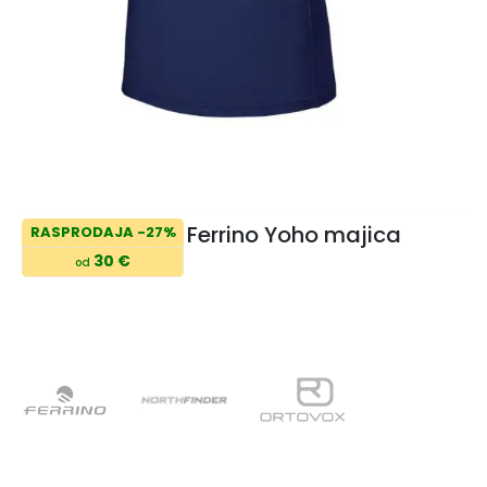
Ferrino Yoho majica
RASPRODAJA -27%
30 €
od