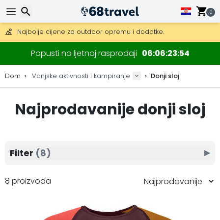
0
Besplatna dostava za narudžbe iznad 149 €.
Mogućnost slanja DHL Expressom (dostava unutar 24 sata)
30 dana za povrat, 90 dana za drvene karte i dekoracije.
Najbolje cijene za outdoor opremu i dodatke.
Traži
Popusti na ljetnoj rasprodaji
06
06
23
53
Dom
Vanjske aktivnosti i kampiranje
Donji sloj
Najprodavanije donji sloj
Traži
Filter
(8)
▶
8 proizvoda