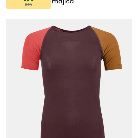
majica
24 €