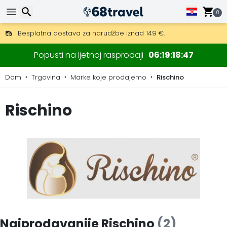
0
Besplatna dostava za narudžbe iznad 149 €.
Mogućnost slanja DHL Expressom (dostava unutar 24 sata)
Traži
30 dana za povrat, 90 dana za drvene karte i dekoracije.
Popusti na ljetnoj rasprodaji
06
19
18
46
Dom
Trgovina
Marke koje prodajemo
Rischino
Rischino
Traži
Najprodavanije Rischino
(2)