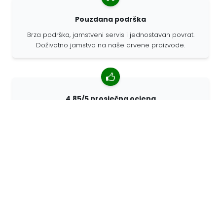
Pouzdana podrška
Brza podrška, jamstveni servis i jednostavan povrat.
Doživotno jamstvo na naše drvene proizvode.
4,85/5 prosječna ocjena
Više od 7400 recenzija kupaca iz cijelog svijeta. 98%
kupaca nas preporučuje.
Personalizirane narudžbe
68travel je originalni proizvođač, što znači da možemo
brzo izraditi individualne narudžbe prema vašim
željama.